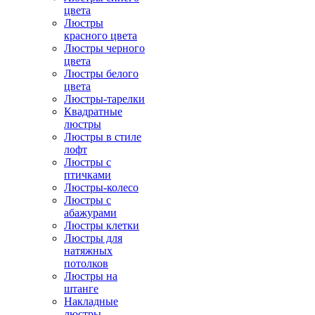
цвета
Люстры
красного цвета
Люстры черного
цвета
Люстры белого
цвета
Люстры-тарелки
Квадратные
люстры
Люстры в стиле
лофт
Люстры с
птичками
Люстры-колесо
Люстры с
абажурами
Люстры клетки
Люстры для
натяжных
потолков
Люстры на
штанге
Накладные
люстры