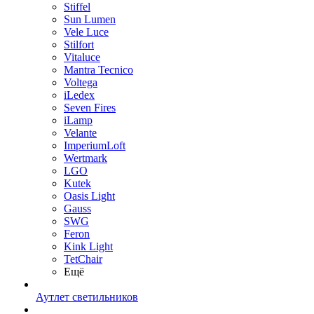
Stiffel
Sun Lumen
Vele Luce
Stilfort
Vitaluce
Mantra Tecnico
Voltega
iLedex
Seven Fires
iLamp
Velante
ImperiumLoft
Wertmark
LGO
Kutek
Oasis Light
Gauss
SWG
Feron
Kink Light
TetСhair
Ещё
Аутлет светильников