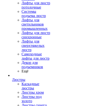
Лифты для люстр
потолочные
Системы
подъема люстр
Лифты для
светильников
промышленных
Лифты для люстр
синхронные
Лифты для
сверхтяжелых
люстр
Самоходные
лифты для люстр
Декор для
подъемников
Ещё
Люстры
Каскадные
люстры
Люстры хром
Люстры под
золото
Люстры синего