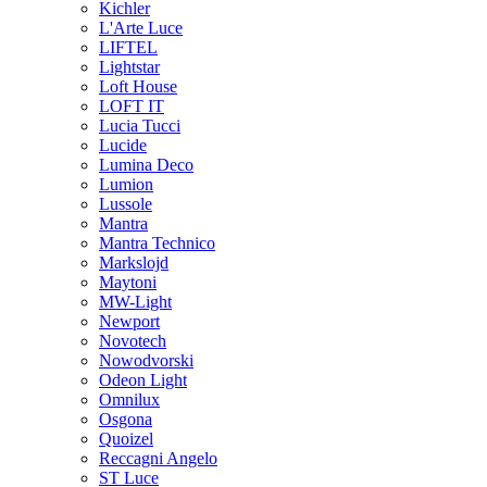
Kichler
L'Arte Luce
LIFTEL
Lightstar
Loft House
LOFT IT
Lucia Tucci
Lucide
Lumina Deco
Lumion
Lussole
Mantra
Mantra Technico
Markslojd
Maytoni
MW-Light
Newport
Novotech
Nowodvorski
Odeon Light
Omnilux
Osgona
Quoizel
Reccagni Angelo
ST Luce