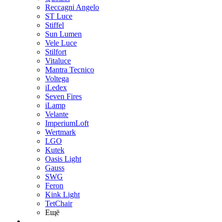
Reccagni Angelo
ST Luce
Stiffel
Sun Lumen
Vele Luce
Stilfort
Vitaluce
Mantra Tecnico
Voltega
iLedex
Seven Fires
iLamp
Velante
ImperiumLoft
Wertmark
LGO
Kutek
Oasis Light
Gauss
SWG
Feron
Kink Light
TetСhair
Ещё