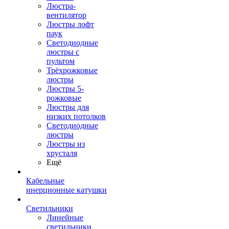
Люстра-
вентилятор
Люстры лофт
паук
Светодиодные
люстры с
пультом
Трёхрожковые
люстры
Люстры 5-
рожковые
Люстры для
низких потолков
Cветодиодные
люстры
Люстры из
хрусталя
Ещё
Кабельные
инерционные катушки
Светильники
Линейные
светильники