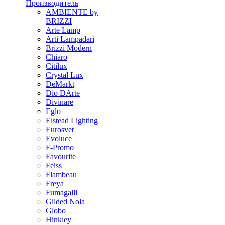
Производитель
AMBIENTE by
BRIZZI
Arte Lamp
Arti Lampadari
Brizzi Modern
Chiaro
Citilux
Crystal Lux
DeMarkt
Dio DArte
Divinare
Eglo
Elstead Lighting
Eurosvet
Evoluce
F-Promo
Favourite
Feiss
Flambeau
Freya
Fumagalli
Gilded Nola
Globo
Hinkley