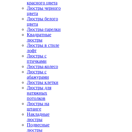
красного цвета
Люстры черного
цвета
Люстры белого
цвета
Люстры-тарелки
Квадратные
люстры
Люстры в стиле
лофт
Люстры с
птичками
Люстры-колесо
Люстры с
абажурами
Люстры клетки
Люстры для
натяжных
потолков
Люстры на
штанге
Накладные
люстры
Подвесные
люстры