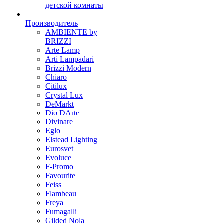
детской комнаты
Производитель
AMBIENTE by
BRIZZI
Arte Lamp
Arti Lampadari
Brizzi Modern
Chiaro
Citilux
Crystal Lux
DeMarkt
Dio DArte
Divinare
Eglo
Elstead Lighting
Eurosvet
Evoluce
F-Promo
Favourite
Feiss
Flambeau
Freya
Fumagalli
Gilded Nola