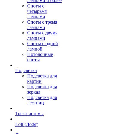
лампами и более
Споты с
четырьмя
лампами
Споты с тремя
лампами
Споты с двумя
лампами
Споты с одной
лампой
Потолочные
споты
Подсветка
Подсветка для
картин
Подсветка для
зеркал
Подсветка для
лестниц
Трек-системы
Loft (Лофт)