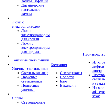
лампы Тиффани
Дизайнерские
настольные
лампы
Люки с
электроприводом
Люки с
электроприводом
для кровли
Люки с
электроприводом
для подвала
Производств
Точечные светильники
Изгото
Компания
лифтов 
Уличные светильники
люстр
Светильник-шар
Сертификаты
Люстры
Парковые
Новости
светил
светильники
Блог
на заказ
Подвесные
Вакансии
Изгото
уличные
абажур
заказ
Споты
Светодиодные