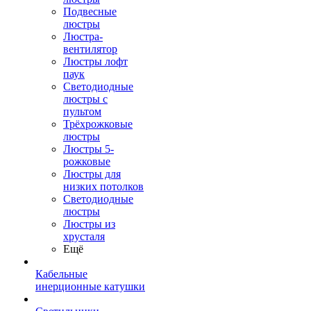
Подвесные
люстры
Люстра-
вентилятор
Люстры лофт
паук
Светодиодные
люстры с
пультом
Трёхрожковые
люстры
Люстры 5-
рожковые
Люстры для
низких потолков
Cветодиодные
люстры
Люстры из
хрусталя
Ещё
Кабельные
инерционные катушки