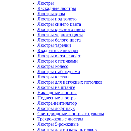
Люстры
Каскадные люстры
Люстры хром
Люстры под золото
Люстры синего цвета
Люстры красного цвета
Люстры черного цвета
Люстры белого цвета
Люстры-тарелки
Квадратные люстры
Люстры в стиле лофт
Люстры с птичками
Люстры-колесо
Люстры с абажурами
Люстры клетки
Люстры для натяжных потолков
Люстры на штанге
Накладные люстры
Подвесные люстры
Люстра-вентилятор
Люстры лофт паук
Светодиодные люстры с пультом
Трёхрожковые люстры
Люстры 5-рожковые
Люстры для низких потолков