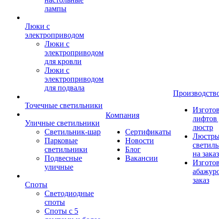
лампы
Люки с
электроприводом
Люки с
электроприводом
для кровли
Люки с
электроприводом
для подвала
Производств
Точечные светильники
Изгото
Компания
лифтов 
Уличные светильники
люстр
Светильник-шар
Сертификаты
Люстры
Парковые
Новости
светил
светильники
Блог
на заказ
Подвесные
Вакансии
Изгото
уличные
абажур
заказ
Споты
Светодиодные
споты
Споты с 5