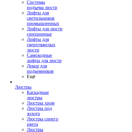
Системы
подъема люстр
Лифты для
светильников
промышленных
Лифты для люстр
синхронные
Лифты для
сверхтяжелых
люстр
Самоходные
лифты для люстр
Декор для
подъемников
Ещё
Люстры
Каскадные
люстры
Люстры хром
Люстры под
золото
Люстры синего
цвета
Люстры