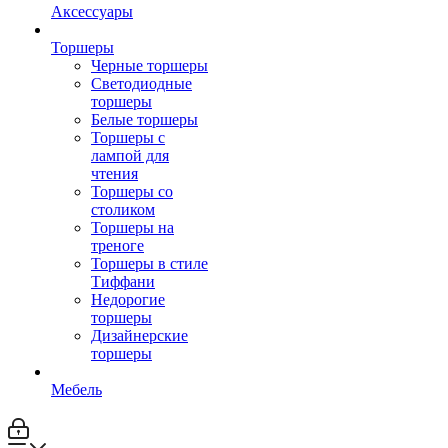
Аксессуары
Торшеры
Черные торшеры
Светодиодные
торшеры
Белые торшеры
Торшеры с
лампой для
чтения
Торшеры со
столиком
Торшеры на
треноге
Торшеры в стиле
Тиффани
Недорогие
торшеры
Дизайнерские
торшеры
Мебель