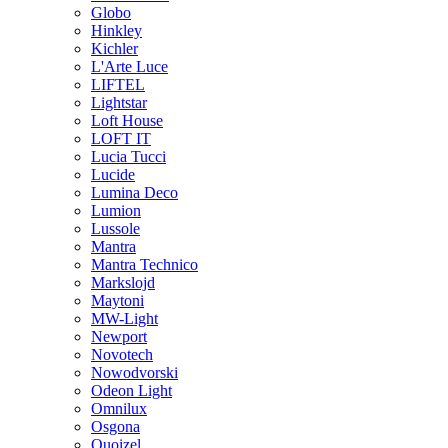
Globo
Hinkley
Kichler
L'Arte Luce
LIFTEL
Lightstar
Loft House
LOFT IT
Lucia Tucci
Lucide
Lumina Deco
Lumion
Lussole
Mantra
Mantra Technico
Markslojd
Maytoni
MW-Light
Newport
Novotech
Nowodvorski
Odeon Light
Omnilux
Osgona
Quoizel