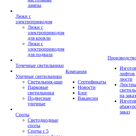
лампы
Люки с
электроприводом
Люки с
электроприводом
для кровли
Люки с
электроприводом
для подвала
Производств
Точечные светильники
Изгото
Компания
лифтов 
Уличные светильники
люстр
Светильник-шар
Сертификаты
Люстры
Парковые
Новости
светил
светильники
Блог
на заказ
Подвесные
Вакансии
Изгото
уличные
абажур
заказ
Споты
Светодиодные
споты
Споты с 5