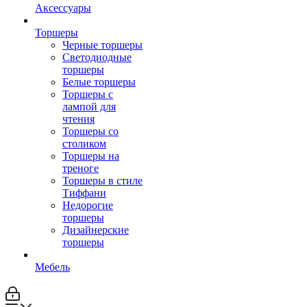
Аксессуары
Торшеры
Черные торшеры
Светодиодные
торшеры
Белые торшеры
Торшеры с
лампой для
чтения
Торшеры со
столиком
Торшеры на
треноге
Торшеры в стиле
Тиффани
Недорогие
торшеры
Дизайнерские
торшеры
Мебель