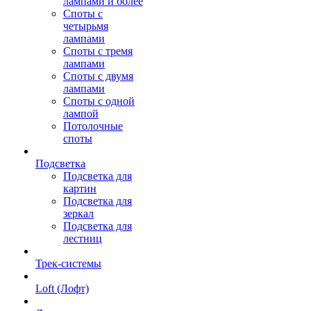
лампами и более
Споты с
четырьмя
лампами
Споты с тремя
лампами
Споты с двумя
лампами
Споты с одной
лампой
Потолочные
споты
Подсветка
Подсветка для
картин
Подсветка для
зеркал
Подсветка для
лестниц
Трек-системы
Loft (Лофт)