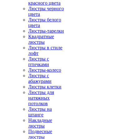
красного цвета
Люстры черного
цвета
Люстры белого
цвета
Люстры-тарелки
Квадратные
люстры
Люстры в стиле
лофт
Люстры с
птичками
Люстры-колесо
Люстры с
абажурами
Люстры клетки
Люстры для
натяжных
потолков
Люстры на
штанге
Накладные
люстры
Подвесные
люстры