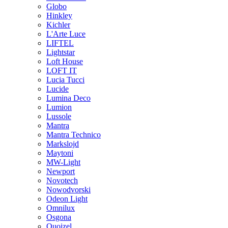
Globo
Hinkley
Kichler
L'Arte Luce
LIFTEL
Lightstar
Loft House
LOFT IT
Lucia Tucci
Lucide
Lumina Deco
Lumion
Lussole
Mantra
Mantra Technico
Markslojd
Maytoni
MW-Light
Newport
Novotech
Nowodvorski
Odeon Light
Omnilux
Osgona
Quoizel