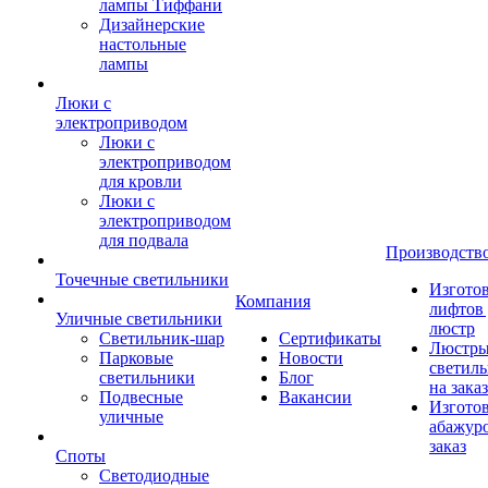
лампы Тиффани
Дизайнерские
настольные
лампы
Люки с
электроприводом
Люки с
электроприводом
для кровли
Люки с
электроприводом
для подвала
Производств
Точечные светильники
Изгото
Компания
лифтов 
Уличные светильники
люстр
Светильник-шар
Сертификаты
Люстры
Парковые
Новости
светил
светильники
Блог
на заказ
Подвесные
Вакансии
Изгото
уличные
абажур
заказ
Споты
Светодиодные