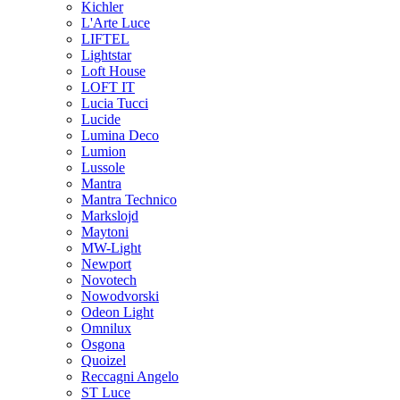
Kichler
L'Arte Luce
LIFTEL
Lightstar
Loft House
LOFT IT
Lucia Tucci
Lucide
Lumina Deco
Lumion
Lussole
Mantra
Mantra Technico
Markslojd
Maytoni
MW-Light
Newport
Novotech
Nowodvorski
Odeon Light
Omnilux
Osgona
Quoizel
Reccagni Angelo
ST Luce