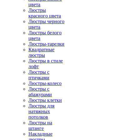
цвета
Люстры
красного цвета
Люстры черного
цвета
Люстры белого
цвета
Люстры-тарелки
Квадратные
люстры
Люстры в стиле
лофт
Люстры с
птичками
Люстры-колесо
Люстры с
абажурами
Люстры клетки
Люстры для
натяжных
потолков
Люстры на
штанге
Накладные
люстры