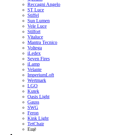
Reccagni Angelo
ST Luce
Stiffel
Sun Lumen
Vele Luce
Stilfort
Vitaluce
Mantra Tecnico
Voltega
iLedex
Seven Fires
iLamp
Velante
ImperiumLoft
Wertmark
LGO
Kutek
Oasis Light
Gauss
SWG
Feron
Kink Light
TetСhair
Ещё