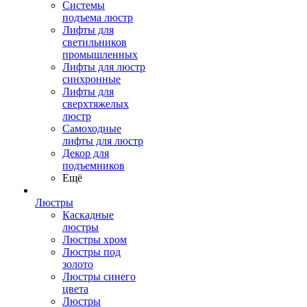
Системы
подъема люстр
Лифты для
светильников
промышленных
Лифты для люстр
синхронные
Лифты для
сверхтяжелых
люстр
Самоходные
лифты для люстр
Декор для
подъемников
Ещё
Люстры
Каскадные
люстры
Люстры хром
Люстры под
золото
Люстры синего
цвета
Люстры