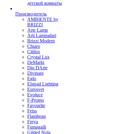
детской комнаты
Производитель
AMBIENTE by
BRIZZI
Arte Lamp
Arti Lampadari
Brizzi Modern
Chiaro
Citilux
Crystal Lux
DeMarkt
Dio DArte
Divinare
Eglo
Elstead Lighting
Eurosvet
Evoluce
F-Promo
Favourite
Feiss
Flambeau
Freya
Fumagalli
Gilded Nola