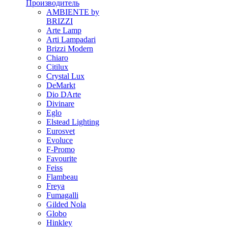
Производитель
AMBIENTE by
BRIZZI
Arte Lamp
Arti Lampadari
Brizzi Modern
Chiaro
Citilux
Crystal Lux
DeMarkt
Dio DArte
Divinare
Eglo
Elstead Lighting
Eurosvet
Evoluce
F-Promo
Favourite
Feiss
Flambeau
Freya
Fumagalli
Gilded Nola
Globo
Hinkley