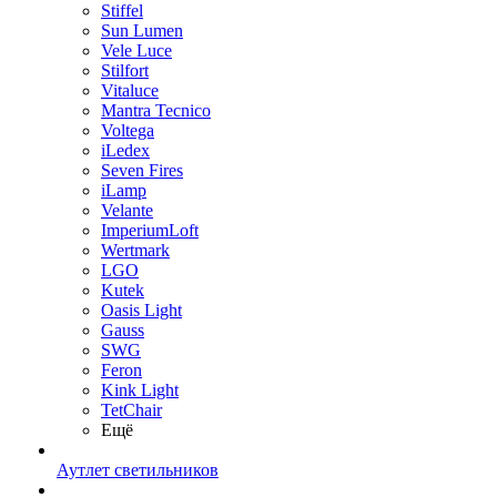
Stiffel
Sun Lumen
Vele Luce
Stilfort
Vitaluce
Mantra Tecnico
Voltega
iLedex
Seven Fires
iLamp
Velante
ImperiumLoft
Wertmark
LGO
Kutek
Oasis Light
Gauss
SWG
Feron
Kink Light
TetСhair
Ещё
Аутлет светильников