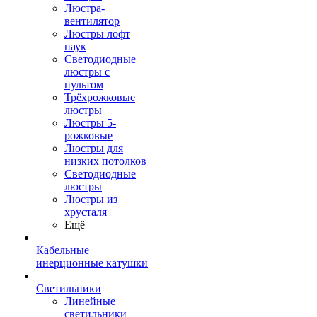
Люстра-
вентилятор
Люстры лофт
паук
Светодиодные
люстры с
пультом
Трёхрожковые
люстры
Люстры 5-
рожковые
Люстры для
низких потолков
Cветодиодные
люстры
Люстры из
хрусталя
Ещё
Кабельные
инерционные катушки
Светильники
Линейные
светильники