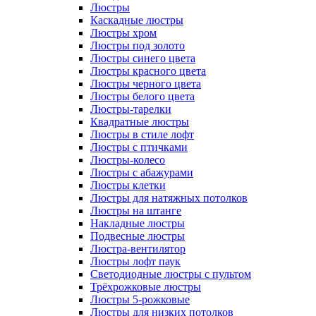
Люстры
Каскадные люстры
Люстры хром
Люстры под золото
Люстры синего цвета
Люстры красного цвета
Люстры черного цвета
Люстры белого цвета
Люстры-тарелки
Квадратные люстры
Люстры в стиле лофт
Люстры с птичками
Люстры-колесо
Люстры с абажурами
Люстры клетки
Люстры для натяжных потолков
Люстры на штанге
Накладные люстры
Подвесные люстры
Люстра-вентилятор
Люстры лофт паук
Светодиодные люстры с пультом
Трёхрожковые люстры
Люстры 5-рожковые
Люстры для низких потолков