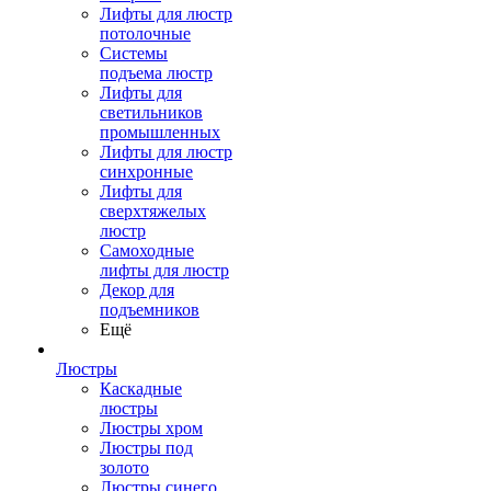
Лифты для люстр
потолочные
Системы
подъема люстр
Лифты для
светильников
промышленных
Лифты для люстр
синхронные
Лифты для
сверхтяжелых
люстр
Самоходные
лифты для люстр
Декор для
подъемников
Ещё
Люстры
Каскадные
люстры
Люстры хром
Люстры под
золото
Люстры синего