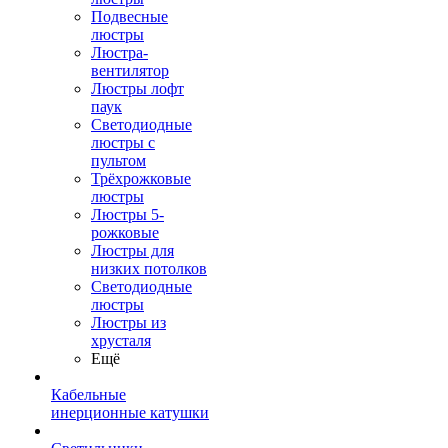
Подвесные
люстры
Люстра-
вентилятор
Люстры лофт
паук
Светодиодные
люстры с
пультом
Трёхрожковые
люстры
Люстры 5-
рожковые
Люстры для
низких потолков
Cветодиодные
люстры
Люстры из
хрусталя
Ещё
Кабельные
инерционные катушки