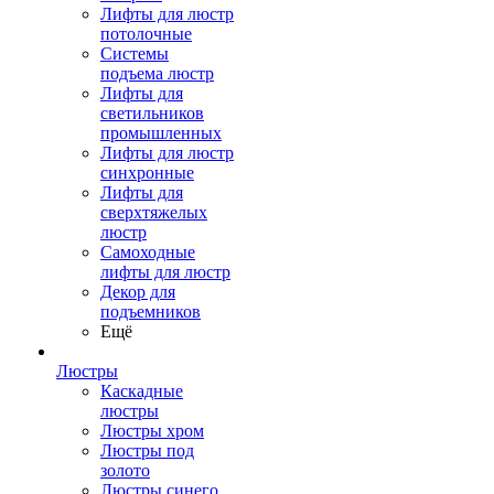
Лифты для люстр
потолочные
Системы
подъема люстр
Лифты для
светильников
промышленных
Лифты для люстр
синхронные
Лифты для
сверхтяжелых
люстр
Самоходные
лифты для люстр
Декор для
подъемников
Ещё
Люстры
Каскадные
люстры
Люстры хром
Люстры под
золото
Люстры синего