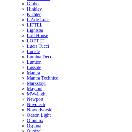
Globo
Hinkley
Kichler
L'Arte Luce
LIFTEL
Lightstar
Loft House
LOFT IT
Lucia Tucci
Lucide
Lumina Deco
Lumion
Lussole
Mantra
Mantra Technico
Markslojd
Maytoni
MW-Light
Newport
Novotech
Nowodvorski
Odeon Light
Omnilux
Osgona
Quoizel