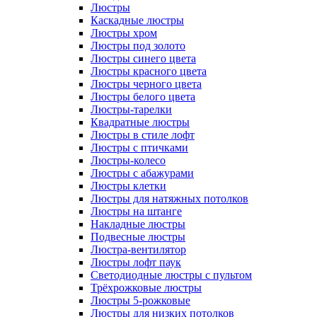
Люстры
Каскадные люстры
Люстры хром
Люстры под золото
Люстры синего цвета
Люстры красного цвета
Люстры черного цвета
Люстры белого цвета
Люстры-тарелки
Квадратные люстры
Люстры в стиле лофт
Люстры с птичками
Люстры-колесо
Люстры с абажурами
Люстры клетки
Люстры для натяжных потолков
Люстры на штанге
Накладные люстры
Подвесные люстры
Люстра-вентилятор
Люстры лофт паук
Светодиодные люстры с пультом
Трёхрожковые люстры
Люстры 5-рожковые
Люстры для низких потолков