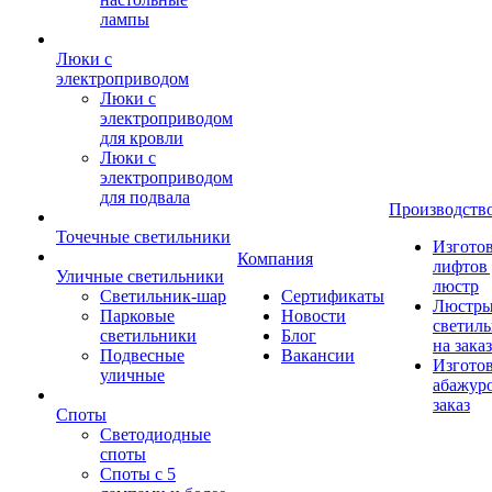
лампы
Люки с
электроприводом
Люки с
электроприводом
для кровли
Люки с
электроприводом
для подвала
Производств
Точечные светильники
Изгото
Компания
лифтов 
Уличные светильники
люстр
Светильник-шар
Сертификаты
Люстры
Парковые
Новости
светил
светильники
Блог
на заказ
Подвесные
Вакансии
Изгото
уличные
абажур
заказ
Споты
Светодиодные
споты
Споты с 5