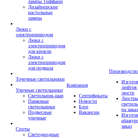
лампы Тиффани
Дизайнерские
настольные
лампы
Люки с
электроприводом
Люки с
электроприводом
для кровли
Люки с
электроприводом
для подвала
Производств
Точечные светильники
Изгото
Компания
лифтов 
Уличные светильники
люстр
Светильник-шар
Сертификаты
Люстры
Парковые
Новости
светил
светильники
Блог
на заказ
Подвесные
Вакансии
Изгото
уличные
абажур
заказ
Споты
Светодиодные