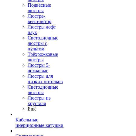
Подвесные
люстры
Люстра-
вентилятор
Люстры лофт
паук
Светодиодные
люстры с
пультом
Трёхрожковые
люстры
Люстры 5-
рожковые
Люстры для
низких потолков
Cветодиодные
люстры
Люстры из
хрусталя
Ещё
Кабельные
инерционные катушки