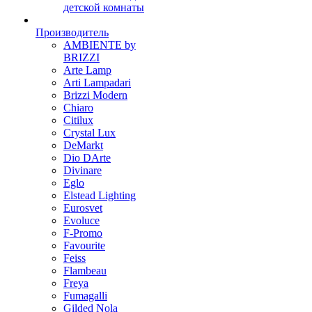
детской комнаты
Производитель
AMBIENTE by
BRIZZI
Arte Lamp
Arti Lampadari
Brizzi Modern
Chiaro
Citilux
Crystal Lux
DeMarkt
Dio DArte
Divinare
Eglo
Elstead Lighting
Eurosvet
Evoluce
F-Promo
Favourite
Feiss
Flambeau
Freya
Fumagalli
Gilded Nola