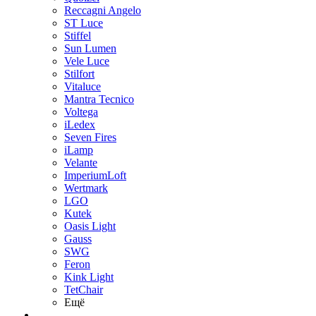
Reccagni Angelo
ST Luce
Stiffel
Sun Lumen
Vele Luce
Stilfort
Vitaluce
Mantra Tecnico
Voltega
iLedex
Seven Fires
iLamp
Velante
ImperiumLoft
Wertmark
LGO
Kutek
Oasis Light
Gauss
SWG
Feron
Kink Light
TetСhair
Ещё