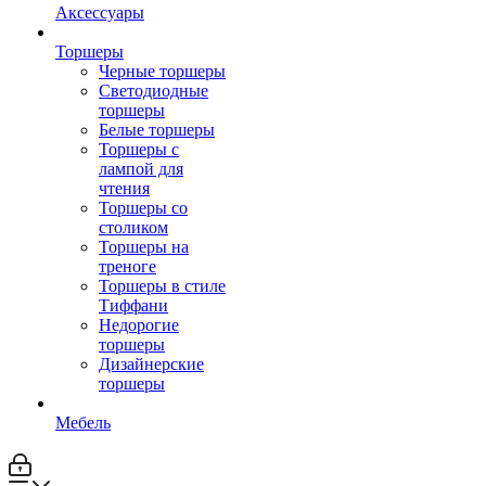
Аксессуары
Торшеры
Черные торшеры
Светодиодные
торшеры
Белые торшеры
Торшеры с
лампой для
чтения
Торшеры со
столиком
Торшеры на
треноге
Торшеры в стиле
Тиффани
Недорогие
торшеры
Дизайнерские
торшеры
Мебель