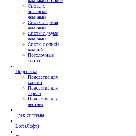
лампами и более
Споты с
четырьмя
лампами
Споты с тремя
лампами
Споты с двумя
лампами
Споты с одной
лампой
Потолочные
споты
Подсветка
Подсветка для
картин
Подсветка для
зеркал
Подсветка для
лестниц
Трек-системы
Loft (Лофт)