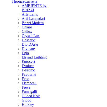
Производитель
AMBIENTE by
BRIZZI
Arte Lamp
Arti Lampadari
Brizzi Modern
Chiaro
Citilux
Crystal Lux
DeMarkt
Dio DArte
Divinare
Eglo
Elstead Lighting
Eurosvet
Evoluce
F-Promo
Favourite
Feiss
Flambeau
Freya
Fumagalli
Gilded Nola
Globo
Hinkley