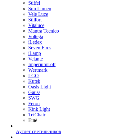
Stiffel
Sun Lumen
Vele Luce
Stilfort
Vitaluce
Mantra Tecnico
Voltega
iLedex
Seven Fires
iLamp
Velante
ImperiumLoft
Wertmark
LGO
Kutek
Oasis Light
Gauss
SWG
Feron
Kink Light
TetСhair
Ещё
Аутлет светильников