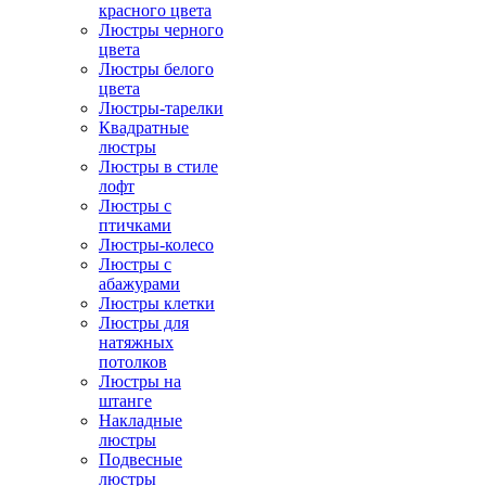
красного цвета
Люстры черного
цвета
Люстры белого
цвета
Люстры-тарелки
Квадратные
люстры
Люстры в стиле
лофт
Люстры с
птичками
Люстры-колесо
Люстры с
абажурами
Люстры клетки
Люстры для
натяжных
потолков
Люстры на
штанге
Накладные
люстры
Подвесные
люстры