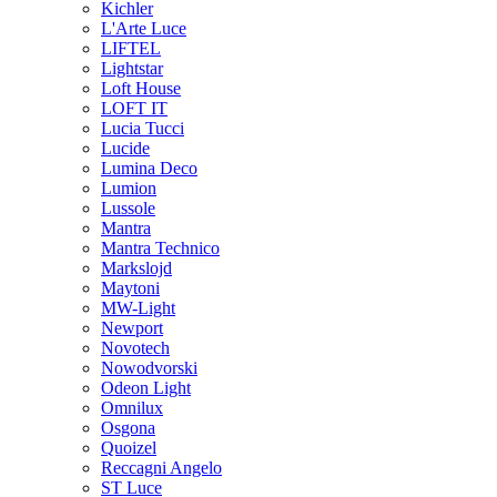
Kichler
L'Arte Luce
LIFTEL
Lightstar
Loft House
LOFT IT
Lucia Tucci
Lucide
Lumina Deco
Lumion
Lussole
Mantra
Mantra Technico
Markslojd
Maytoni
MW-Light
Newport
Novotech
Nowodvorski
Odeon Light
Omnilux
Osgona
Quoizel
Reccagni Angelo
ST Luce