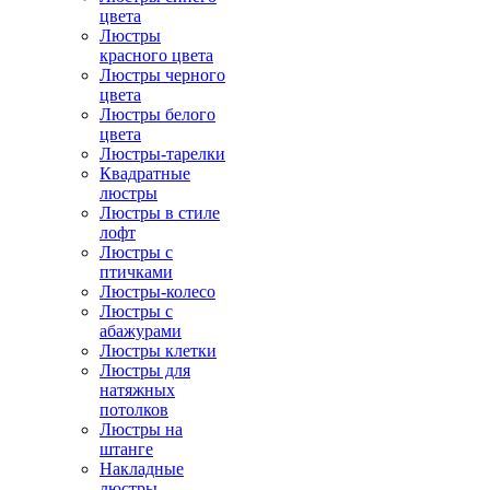
цвета
Люстры
красного цвета
Люстры черного
цвета
Люстры белого
цвета
Люстры-тарелки
Квадратные
люстры
Люстры в стиле
лофт
Люстры с
птичками
Люстры-колесо
Люстры с
абажурами
Люстры клетки
Люстры для
натяжных
потолков
Люстры на
штанге
Накладные
люстры