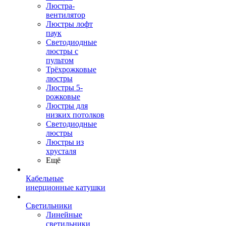
Люстра-
вентилятор
Люстры лофт
паук
Светодиодные
люстры с
пультом
Трёхрожковые
люстры
Люстры 5-
рожковые
Люстры для
низких потолков
Cветодиодные
люстры
Люстры из
хрусталя
Ещё
Кабельные
инерционные катушки
Светильники
Линейные
светильники