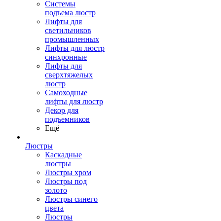
Системы
подъема люстр
Лифты для
светильников
промышленных
Лифты для люстр
синхронные
Лифты для
сверхтяжелых
люстр
Самоходные
лифты для люстр
Декор для
подъемников
Ещё
Люстры
Каскадные
люстры
Люстры хром
Люстры под
золото
Люстры синего
цвета
Люстры