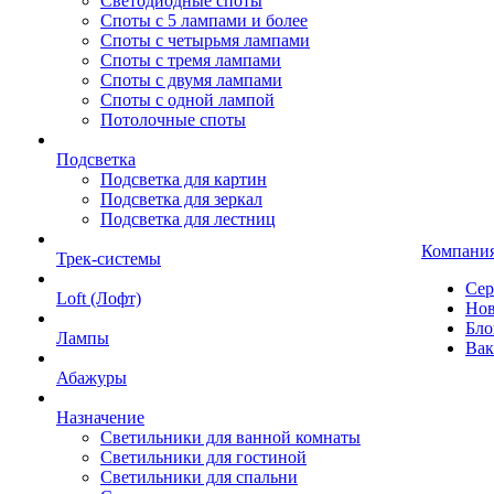
Светодиодные споты
Споты с 5 лампами и более
Споты с четырьмя лампами
Споты с тремя лампами
Споты с двумя лампами
Споты с одной лампой
Потолочные споты
Подсветка
Подсветка для картин
Подсветка для зеркал
Подсветка для лестниц
Компани
Трек-системы
Сер
Loft (Лофт)
Нов
Бло
Лампы
Вак
Абажуры
Назначение
Светильники для ванной комнаты
Светильники для гостиной
Светильники для спальни