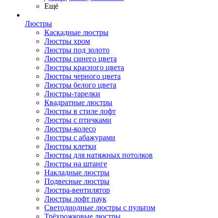
Ещё
Люстры
Каскадные люстры
Люстры хром
Люстры под золото
Люстры синего цвета
Люстры красного цвета
Люстры черного цвета
Люстры белого цвета
Люстры-тарелки
Квадратные люстры
Люстры в стиле лофт
Люстры с птичками
Люстры-колесо
Люстры с абажурами
Люстры клетки
Люстры для натяжных потолков
Люстры на штанге
Накладные люстры
Подвесные люстры
Люстра-вентилятор
Люстры лофт паук
Светодиодные люстры с пультом
Трёхрожковые люстры