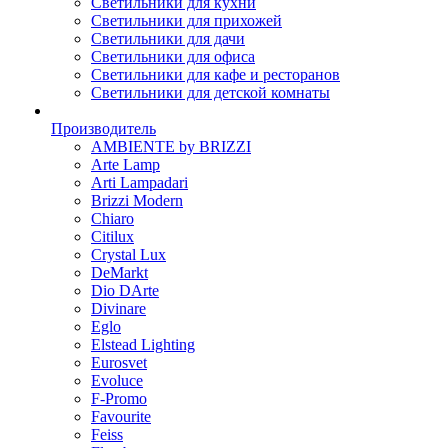
Светильники для кухни
Светильники для прихожей
Светильники для дачи
Светильники для офиса
Светильники для кафе и ресторанов
Светильники для детской комнаты
Производитель
AMBIENTE by BRIZZI
Arte Lamp
Arti Lampadari
Brizzi Modern
Chiaro
Citilux
Crystal Lux
DeMarkt
Dio DArte
Divinare
Eglo
Elstead Lighting
Eurosvet
Evoluce
F-Promo
Favourite
Feiss