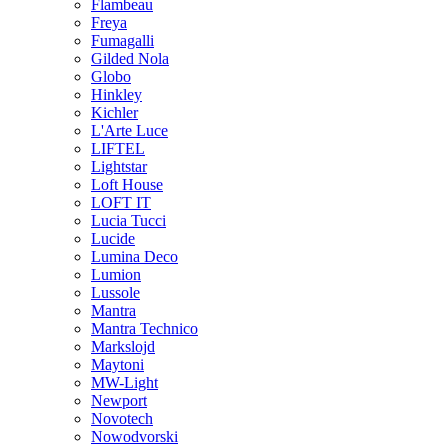
Flambeau
Freya
Fumagalli
Gilded Nola
Globo
Hinkley
Kichler
L'Arte Luce
LIFTEL
Lightstar
Loft House
LOFT IT
Lucia Tucci
Lucide
Lumina Deco
Lumion
Lussole
Mantra
Mantra Technico
Markslojd
Maytoni
MW-Light
Newport
Novotech
Nowodvorski