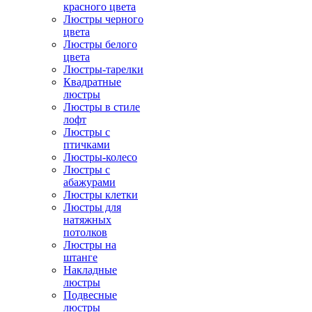
красного цвета
Люстры черного
цвета
Люстры белого
цвета
Люстры-тарелки
Квадратные
люстры
Люстры в стиле
лофт
Люстры с
птичками
Люстры-колесо
Люстры с
абажурами
Люстры клетки
Люстры для
натяжных
потолков
Люстры на
штанге
Накладные
люстры
Подвесные
люстры