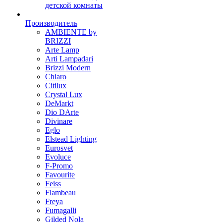
детской комнаты
Производитель
AMBIENTE by
BRIZZI
Arte Lamp
Arti Lampadari
Brizzi Modern
Chiaro
Citilux
Crystal Lux
DeMarkt
Dio DArte
Divinare
Eglo
Elstead Lighting
Eurosvet
Evoluce
F-Promo
Favourite
Feiss
Flambeau
Freya
Fumagalli
Gilded Nola