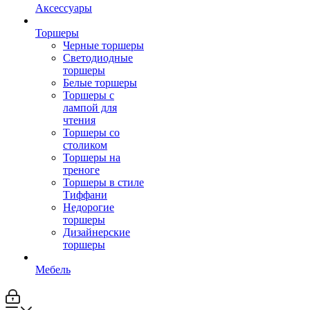
Аксессуары
Торшеры
Черные торшеры
Светодиодные
торшеры
Белые торшеры
Торшеры с
лампой для
чтения
Торшеры со
столиком
Торшеры на
треноге
Торшеры в стиле
Тиффани
Недорогие
торшеры
Дизайнерские
торшеры
Мебель