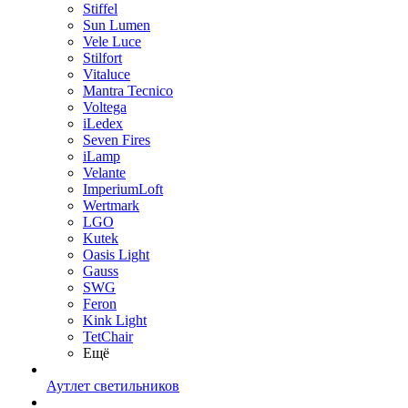
Stiffel
Sun Lumen
Vele Luce
Stilfort
Vitaluce
Mantra Tecnico
Voltega
iLedex
Seven Fires
iLamp
Velante
ImperiumLoft
Wertmark
LGO
Kutek
Oasis Light
Gauss
SWG
Feron
Kink Light
TetСhair
Ещё
Аутлет светильников