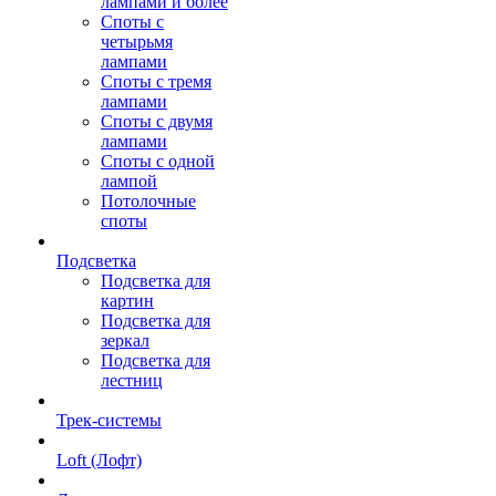
лампами и более
Споты с
четырьмя
лампами
Споты с тремя
лампами
Споты с двумя
лампами
Споты с одной
лампой
Потолочные
споты
Подсветка
Подсветка для
картин
Подсветка для
зеркал
Подсветка для
лестниц
Трек-системы
Loft (Лофт)