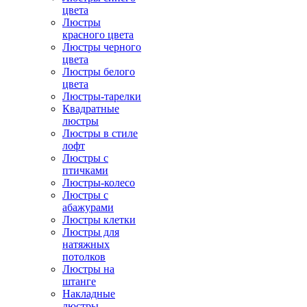
цвета
Люстры
красного цвета
Люстры черного
цвета
Люстры белого
цвета
Люстры-тарелки
Квадратные
люстры
Люстры в стиле
лофт
Люстры с
птичками
Люстры-колесо
Люстры с
абажурами
Люстры клетки
Люстры для
натяжных
потолков
Люстры на
штанге
Накладные
люстры