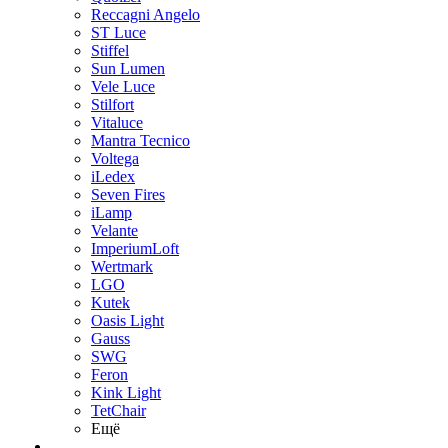
Reccagni Angelo
ST Luce
Stiffel
Sun Lumen
Vele Luce
Stilfort
Vitaluce
Mantra Tecnico
Voltega
iLedex
Seven Fires
iLamp
Velante
ImperiumLoft
Wertmark
LGO
Kutek
Oasis Light
Gauss
SWG
Feron
Kink Light
TetСhair
Ещё