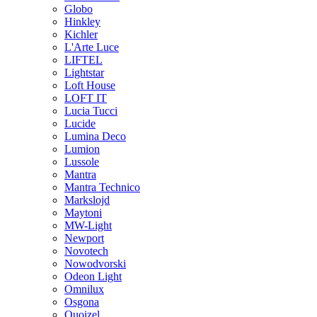
Globo
Hinkley
Kichler
L'Arte Luce
LIFTEL
Lightstar
Loft House
LOFT IT
Lucia Tucci
Lucide
Lumina Deco
Lumion
Lussole
Mantra
Mantra Technico
Markslojd
Maytoni
MW-Light
Newport
Novotech
Nowodvorski
Odeon Light
Omnilux
Osgona
Quoizel