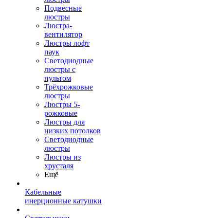
Подвесные
люстры
Люстра-
вентилятор
Люстры лофт
паук
Светодиодные
люстры с
пультом
Трёхрожковые
люстры
Люстры 5-
рожковые
Люстры для
низких потолков
Cветодиодные
люстры
Люстры из
хрусталя
Ещё
Кабельные
инерционные катушки