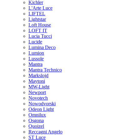
Kichler
L'Arte Luce
LIFTEL
Lightstar
Loft House
LOFT IT
Lucia Tucci
Lucide
Lumina Deco
Lumion
Lussole
Mantra
Mantra Technico
Markslojd
Maytoni
MW-Light
Newport
Novotech
Nowodvorski
Odeon Light
Omnilux
Osgona
Quoizel
Reccagni Angelo
ST Luce