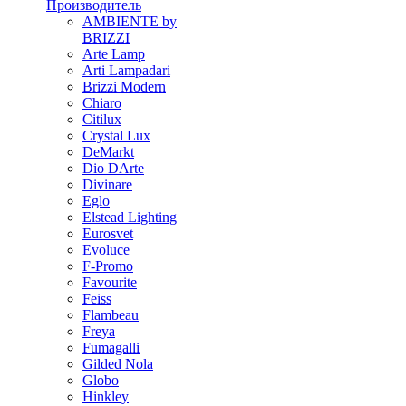
Производитель
AMBIENTE by
BRIZZI
Arte Lamp
Arti Lampadari
Brizzi Modern
Chiaro
Citilux
Crystal Lux
DeMarkt
Dio DArte
Divinare
Eglo
Elstead Lighting
Eurosvet
Evoluce
F-Promo
Favourite
Feiss
Flambeau
Freya
Fumagalli
Gilded Nola
Globo
Hinkley