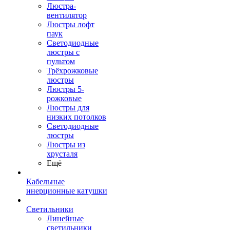
Люстра-
вентилятор
Люстры лофт
паук
Светодиодные
люстры с
пультом
Трёхрожковые
люстры
Люстры 5-
рожковые
Люстры для
низких потолков
Cветодиодные
люстры
Люстры из
хрусталя
Ещё
Кабельные
инерционные катушки
Светильники
Линейные
светильники