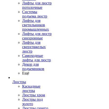
Лифты для люстр
потолочные
Системы
подъема люстр
Лифты для
светильников
промышленных
Лифты для люстр
синхронные
Лифты для
сверхтяжелых
люстр
Самоходные
лифты для люстр
Декор для
подъемников
Ещё
Люстры
Каскадные
люстры
Люстры хром
Люстры под
золото
Люстры синего