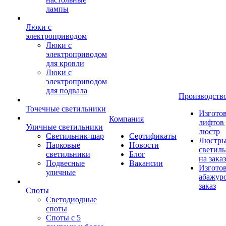
лампы
Люки с
электроприводом
Люки с
электроприводом
для кровли
Люки с
электроприводом
для подвала
Производств
Точечные светильники
Изгото
Компания
лифтов 
Уличные светильники
люстр
Светильник-шар
Сертификаты
Люстры
Парковые
Новости
светил
светильники
Блог
на заказ
Подвесные
Вакансии
Изгото
уличные
абажур
заказ
Споты
Светодиодные
споты
Споты с 5