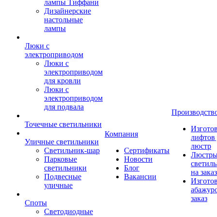
лампы Тиффани
Дизайнерские
настольные
лампы
Люки с
электроприводом
Люки с
электроприводом
для кровли
Люки с
электроприводом
для подвала
Производств
Точечные светильники
Изгото
Компания
лифтов 
Уличные светильники
люстр
Светильник-шар
Сертификаты
Люстры
Парковые
Новости
светил
светильники
Блог
на заказ
Подвесные
Вакансии
Изгото
уличные
абажур
заказ
Споты
Светодиодные