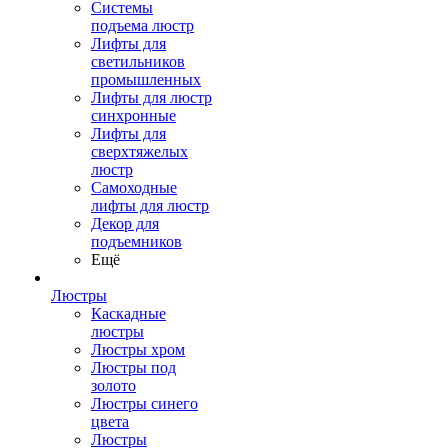
Системы
подъема люстр
Лифты для
светильников
промышленных
Лифты для люстр
синхронные
Лифты для
сверхтяжелых
люстр
Самоходные
лифты для люстр
Декор для
подъемников
Ещё
Люстры
Каскадные
люстры
Люстры хром
Люстры под
золото
Люстры синего
цвета
Люстры