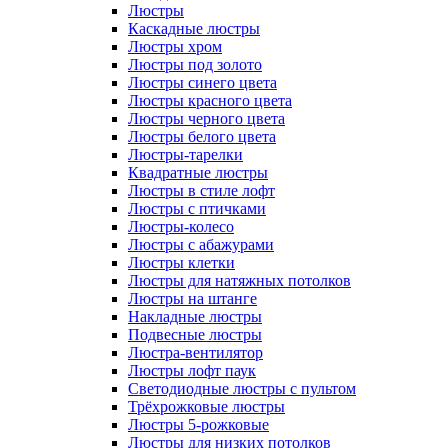
Люстры
Каскадные люстры
Люстры хром
Люстры под золото
Люстры синего цвета
Люстры красного цвета
Люстры черного цвета
Люстры белого цвета
Люстры-тарелки
Квадратные люстры
Люстры в стиле лофт
Люстры с птичками
Люстры-колесо
Люстры с абажурами
Люстры клетки
Люстры для натяжных потолков
Люстры на штанге
Накладные люстры
Подвесные люстры
Люстра-вентилятор
Люстры лофт паук
Светодиодные люстры с пультом
Трёхрожковые люстры
Люстры 5-рожковые
Люстры для низких потолков