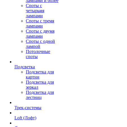
лампами и более
Споты с
четырьмя
лампами
Споты с тремя
лампами
Споты с двумя
лампами
Споты с одной
лампой
Потолочные
споты
Подсветка
Подсветка для
картин
Подсветка для
зеркал
Подсветка для
лестниц
Трек-системы
Loft (Лофт)