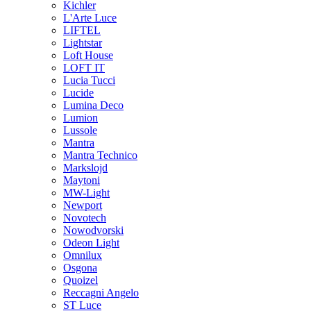
Kichler
L'Arte Luce
LIFTEL
Lightstar
Loft House
LOFT IT
Lucia Tucci
Lucide
Lumina Deco
Lumion
Lussole
Mantra
Mantra Technico
Markslojd
Maytoni
MW-Light
Newport
Novotech
Nowodvorski
Odeon Light
Omnilux
Osgona
Quoizel
Reccagni Angelo
ST Luce