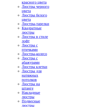
красного цвета
Люстры черного
цвета
Люстры белого
цвета
Люстры-тарелки
Квадратные
люстры
Люстры в стиле
лофт
Люстры с
птичками
Люстры-колесо
Люстры с
абажурами
Люстры клетки
Люстры для
натяжных
потолков
Люстры на
штанге
Накладные
люстры
Подвесные
люстры