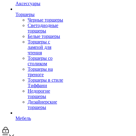
Аксессуары
Торшеры
Черные торшеры
Светодиодные
торшеры
Белые торшеры
Торшеры с
лампой для
чтения
Торшеры со
столиком
Торшеры на
треноге
Торшеры в стиле
Тиффани
Недорогие
торшеры
Дизайнерские
торшеры
Мебель