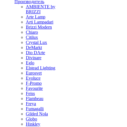
Производитель
AMBIENTE by
BRIZZI
Arte Lamp
Arti Lampadari
Brizzi Modern
Chiaro
Citilux
Crystal Lux
DeMarkt
Dio DArte
Divinare
Eglo
Elstead Lighting
Eurosvet
Evoluce
F-Promo
Favourite
Feiss
Flambeau
Freya
Fumagalli
Gilded Nola
Globo
Hinkley