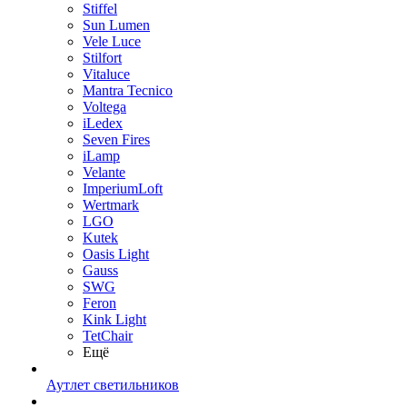
Stiffel
Sun Lumen
Vele Luce
Stilfort
Vitaluce
Mantra Tecnico
Voltega
iLedex
Seven Fires
iLamp
Velante
ImperiumLoft
Wertmark
LGO
Kutek
Oasis Light
Gauss
SWG
Feron
Kink Light
TetСhair
Ещё
Аутлет светильников