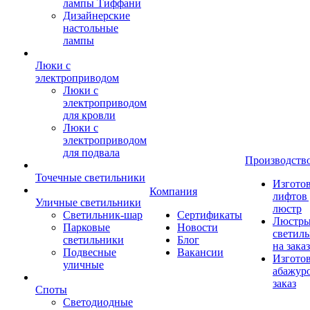
лампы Тиффани
Дизайнерские
настольные
лампы
Люки с
электроприводом
Люки с
электроприводом
для кровли
Люки с
электроприводом
для подвала
Производств
Точечные светильники
Изгото
Компания
лифтов 
Уличные светильники
люстр
Светильник-шар
Сертификаты
Люстры
Парковые
Новости
светил
светильники
Блог
на заказ
Подвесные
Вакансии
Изгото
уличные
абажур
заказ
Споты
Светодиодные