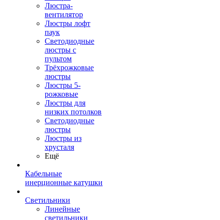
Люстра-
вентилятор
Люстры лофт
паук
Светодиодные
люстры с
пультом
Трёхрожковые
люстры
Люстры 5-
рожковые
Люстры для
низких потолков
Cветодиодные
люстры
Люстры из
хрусталя
Ещё
Кабельные
инерционные катушки
Светильники
Линейные
светильники