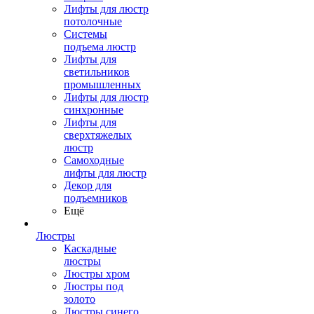
Лифты для люстр
потолочные
Системы
подъема люстр
Лифты для
светильников
промышленных
Лифты для люстр
синхронные
Лифты для
сверхтяжелых
люстр
Самоходные
лифты для люстр
Декор для
подъемников
Ещё
Люстры
Каскадные
люстры
Люстры хром
Люстры под
золото
Люстры синего