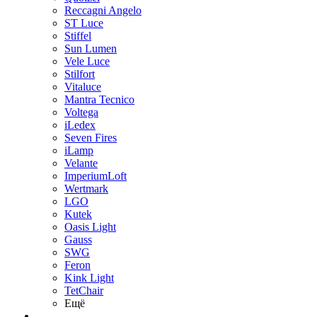
Reccagni Angelo
ST Luce
Stiffel
Sun Lumen
Vele Luce
Stilfort
Vitaluce
Mantra Tecnico
Voltega
iLedex
Seven Fires
iLamp
Velante
ImperiumLoft
Wertmark
LGO
Kutek
Oasis Light
Gauss
SWG
Feron
Kink Light
TetСhair
Ещё