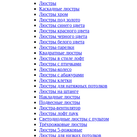
Люстры
Каскадные люстры
Люстры хром
Люстры под золото
Люстры синего цвета
Люстры красного цвета
Люстры черного цвета
Люстры белого цвета
Люстры-тарелки
Квадратные люстры
Люстры в стиле лофт
Люстры с птичками
Люстры-колесо
Люстры с абажурами
Люстры клетки
Люстры для натяжных потолков
Люстры на штанге
Накладные люстры
Подвесные люстры
Люстра-вентилятор
Люстры лофт паук
Светодиодные люстры с пультом
Трёхрожковые люстры
Люстры 5-рожковые
Люстры для низких потолков