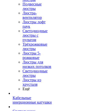
Подвесные
люстры
Люстра-
вентилятор
Люстры лофт
паук
Светодиодные
люстры с
пультом
Трёхрожковые
люстры
Люстры 5-
рожковые
Люстры для
низких потолков
Cветодиодные
люстры
Люстры из
хрусталя
Ещё
Кабельные
инерционные катушки