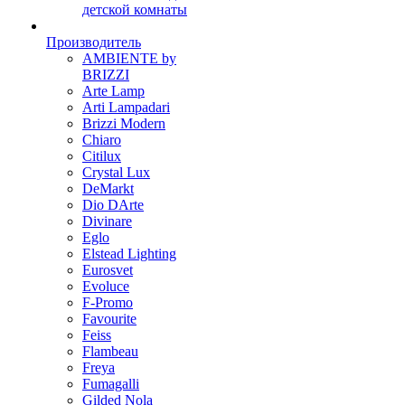
детской комнаты
Производитель
AMBIENTE by
BRIZZI
Arte Lamp
Arti Lampadari
Brizzi Modern
Chiaro
Citilux
Crystal Lux
DeMarkt
Dio DArte
Divinare
Eglo
Elstead Lighting
Eurosvet
Evoluce
F-Promo
Favourite
Feiss
Flambeau
Freya
Fumagalli
Gilded Nola