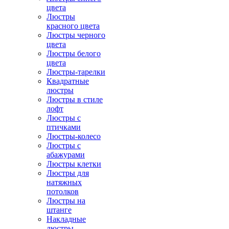
цвета
Люстры
красного цвета
Люстры черного
цвета
Люстры белого
цвета
Люстры-тарелки
Квадратные
люстры
Люстры в стиле
лофт
Люстры с
птичками
Люстры-колесо
Люстры с
абажурами
Люстры клетки
Люстры для
натяжных
потолков
Люстры на
штанге
Накладные
люстры