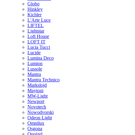
Globo
Hinkley
Kichler
L'Arte Luce
LIFTEL
Lightstar
Loft House
LOFT IT
Lucia Tucci
Lucide
Lumina Deco
Lumion
Lussole
Mantra
Mantra Technico
Markslojd
Maytoni
MW-Light
Newport
Novotech
Nowodvorski
Odeon Light
Omnilux
Osgona
Quoizel