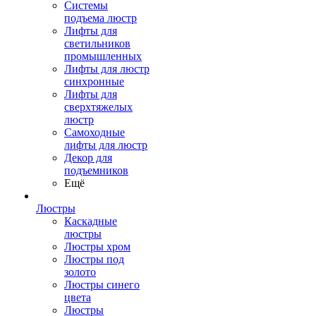
Системы
подъема люстр
Лифты для
светильников
промышленных
Лифты для люстр
синхронные
Лифты для
сверхтяжелых
люстр
Самоходные
лифты для люстр
Декор для
подъемников
Ещё
Люстры
Каскадные
люстры
Люстры хром
Люстры под
золото
Люстры синего
цвета
Люстры