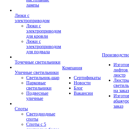
лампы
Люки с
электроприводом
Люки с
электроприводом
для кровли
Люки с
электроприводом
для подвала
Производств
Точечные светильники
Изгото
Компания
лифтов 
Уличные светильники
люстр
Светильник-шар
Сертификаты
Люстры
Парковые
Новости
светил
светильники
Блог
на заказ
Подвесные
Вакансии
Изгото
уличные
абажур
заказ
Споты
Светодиодные
споты
Споты с 5