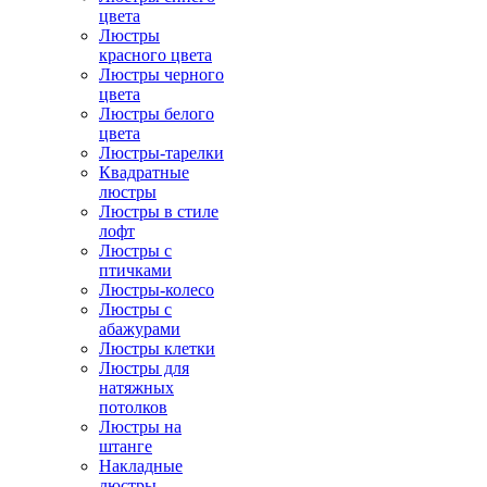
цвета
Люстры
красного цвета
Люстры черного
цвета
Люстры белого
цвета
Люстры-тарелки
Квадратные
люстры
Люстры в стиле
лофт
Люстры с
птичками
Люстры-колесо
Люстры с
абажурами
Люстры клетки
Люстры для
натяжных
потолков
Люстры на
штанге
Накладные
люстры