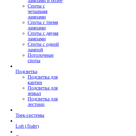
лампами и более
Споты с
четырьмя
лампами
Споты с тремя
лампами
Споты с двумя
лампами
Споты с одной
лампой
Потолочные
споты
Подсветка
Подсветка для
картин
Подсветка для
зеркал
Подсветка для
лестниц
Трек-системы
Loft (Лофт)