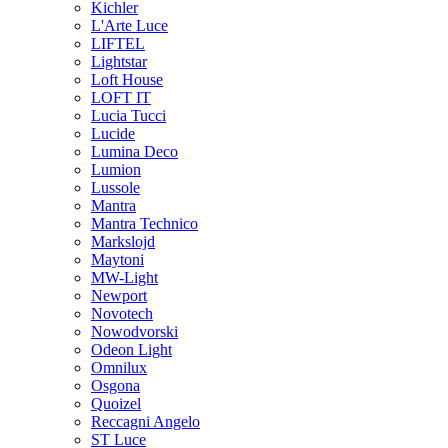
Kichler
L'Arte Luce
LIFTEL
Lightstar
Loft House
LOFT IT
Lucia Tucci
Lucide
Lumina Deco
Lumion
Lussole
Mantra
Mantra Technico
Markslojd
Maytoni
MW-Light
Newport
Novotech
Nowodvorski
Odeon Light
Omnilux
Osgona
Quoizel
Reccagni Angelo
ST Luce