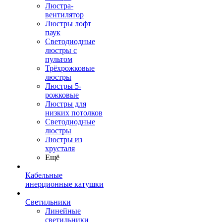
Люстра-
вентилятор
Люстры лофт
паук
Светодиодные
люстры с
пультом
Трёхрожковые
люстры
Люстры 5-
рожковые
Люстры для
низких потолков
Cветодиодные
люстры
Люстры из
хрусталя
Ещё
Кабельные
инерционные катушки
Светильники
Линейные
светильники