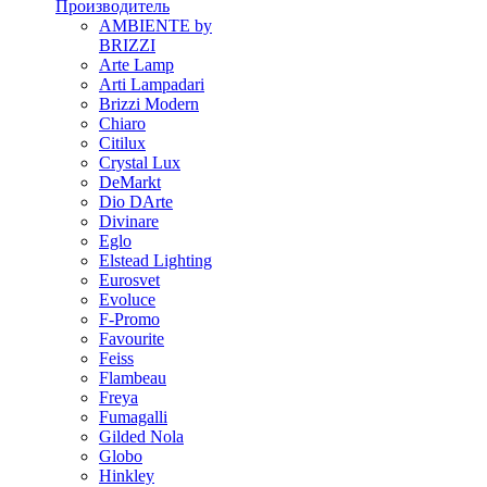
Производитель
AMBIENTE by
BRIZZI
Arte Lamp
Arti Lampadari
Brizzi Modern
Chiaro
Citilux
Crystal Lux
DeMarkt
Dio DArte
Divinare
Eglo
Elstead Lighting
Eurosvet
Evoluce
F-Promo
Favourite
Feiss
Flambeau
Freya
Fumagalli
Gilded Nola
Globo
Hinkley