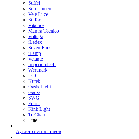
Stiffel
Sun Lumen
Vele Luce
Stilfort
Vitaluce
Mantra Tecnico
Voltega
iLedex
Seven Fires
iLamp
Velante
ImperiumLoft
Wertmark
LGO
Kutek
Oasis Light
Gauss
SWG
Feron
Kink Light
TetСhair
Ещё
Аутлет светильников