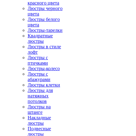
красного цвета
Люстры черного
цвета
Люстры белого
цвета
Люстры-тарелки
Квадратные
люстры
Люстры в стиле
лофт
Люстры с
птичками
Люстры-колесо
Люстры с
абажурами
Люстры клетки
Люстры для
натяжных
потолков
Люстры на
штанге
Накладные
люстры
Подвесные
люстры