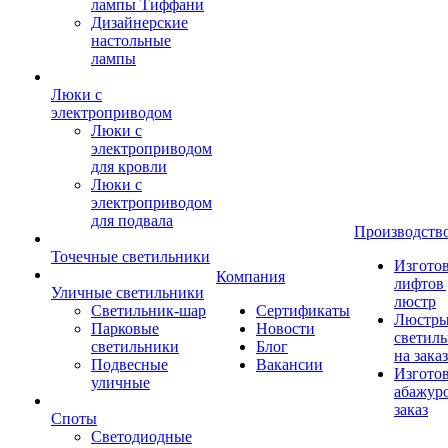
лампы Тиффани
Дизайнерские
настольные
лампы
Люки с
электроприводом
Люки с
электроприводом
для кровли
Люки с
электроприводом
для подвала
Производств
Точечные светильники
Изгото
Компания
лифтов 
Уличные светильники
люстр
Светильник-шар
Сертификаты
Люстры
Парковые
Новости
светил
светильники
Блог
на заказ
Подвесные
Вакансии
Изгото
уличные
абажур
заказ
Споты
Светодиодные