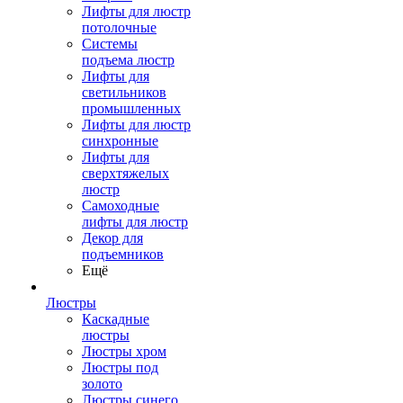
Лифты для люстр
потолочные
Системы
подъема люстр
Лифты для
светильников
промышленных
Лифты для люстр
синхронные
Лифты для
сверхтяжелых
люстр
Самоходные
лифты для люстр
Декор для
подъемников
Ещё
Люстры
Каскадные
люстры
Люстры хром
Люстры под
золото
Люстры синего