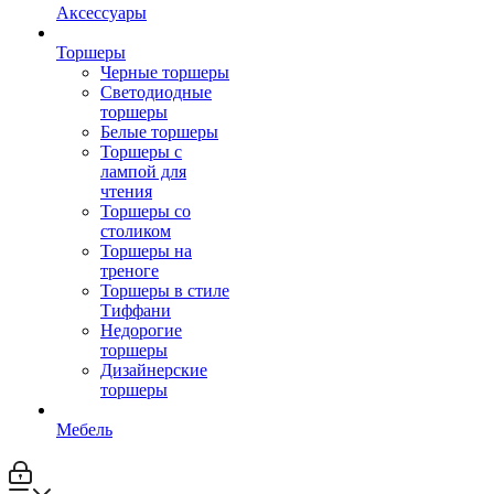
Аксессуары
Торшеры
Черные торшеры
Светодиодные
торшеры
Белые торшеры
Торшеры с
лампой для
чтения
Торшеры со
столиком
Торшеры на
треноге
Торшеры в стиле
Тиффани
Недорогие
торшеры
Дизайнерские
торшеры
Мебель