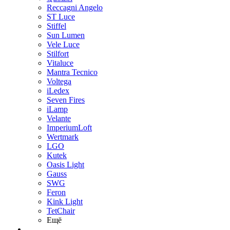
Reccagni Angelo
ST Luce
Stiffel
Sun Lumen
Vele Luce
Stilfort
Vitaluce
Mantra Tecnico
Voltega
iLedex
Seven Fires
iLamp
Velante
ImperiumLoft
Wertmark
LGO
Kutek
Oasis Light
Gauss
SWG
Feron
Kink Light
TetСhair
Ещё