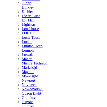
Globo
Hinkley
Kichler
L'Arte Luce
LIFTEL
Lightstar
Loft House
LOFT IT
Lucia Tucci
Lucide
Lumina Deco
Lumion
Lussole
Mantra
Mantra Technico
Markslojd
Maytoni
MW-Light
Newport
Novotech
Nowodvorski
Odeon Light
Omnilux
Osgona
Quoizel