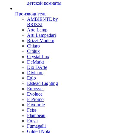
детской комнаты
Производитель
AMBIENTE by
BRIZZI
Arte Lamp
Arti Lampadari
Brizzi Modern
Chiaro
Citilux
Crystal Lux
DeMarkt
Dio DArte
Divinare
Eglo
Elstead Lighting
Eurosvet
Evoluce
F-Promo
Favourite
Feiss
Flambeau
Freya
Fumagalli
Gilded Nola