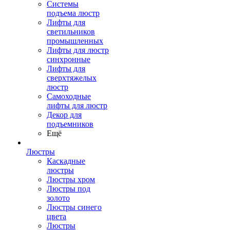
Системы
подъема люстр
Лифты для
светильников
промышленных
Лифты для люстр
синхронные
Лифты для
сверхтяжелых
люстр
Самоходные
лифты для люстр
Декор для
подъемников
Ещё
Люстры
Каскадные
люстры
Люстры хром
Люстры под
золото
Люстры синего
цвета
Люстры