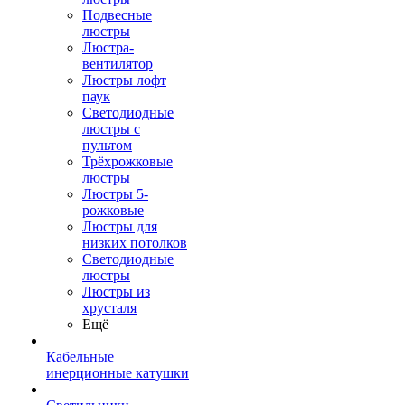
Подвесные
люстры
Люстра-
вентилятор
Люстры лофт
паук
Светодиодные
люстры с
пультом
Трёхрожковые
люстры
Люстры 5-
рожковые
Люстры для
низких потолков
Cветодиодные
люстры
Люстры из
хрусталя
Ещё
Кабельные
инерционные катушки