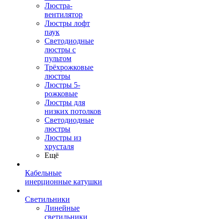
Люстра-
вентилятор
Люстры лофт
паук
Светодиодные
люстры с
пультом
Трёхрожковые
люстры
Люстры 5-
рожковые
Люстры для
низких потолков
Cветодиодные
люстры
Люстры из
хрусталя
Ещё
Кабельные
инерционные катушки
Светильники
Линейные
светильники