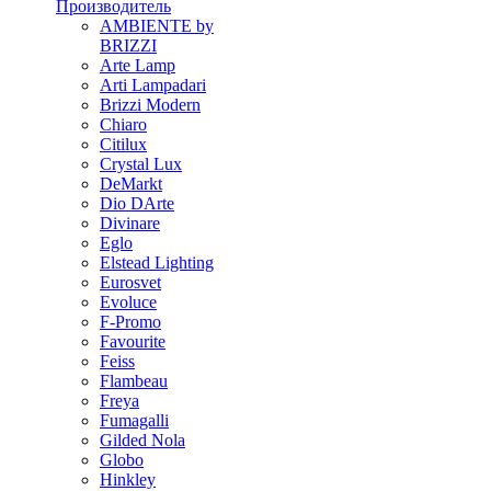
Производитель
AMBIENTE by
BRIZZI
Arte Lamp
Arti Lampadari
Brizzi Modern
Chiaro
Citilux
Crystal Lux
DeMarkt
Dio DArte
Divinare
Eglo
Elstead Lighting
Eurosvet
Evoluce
F-Promo
Favourite
Feiss
Flambeau
Freya
Fumagalli
Gilded Nola
Globo
Hinkley