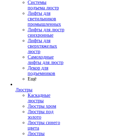
Системы
подъема люстр
Лифты для
светильников
промышленных
Лифты для люстр
синхронные
Лифты для
сверхтяжелых
люстр
Самоходные
лифты для люстр
Декор для
подъемников
Ещё
Люстры
Каскадные
люстры
Люстры хром
Люстры под
золото
Люстры синего
цвета
Люстры