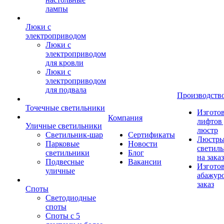
лампы
Люки с
электроприводом
Люки с
электроприводом
для кровли
Люки с
электроприводом
для подвала
Производств
Точечные светильники
Изгото
Компания
лифтов 
Уличные светильники
люстр
Светильник-шар
Сертификаты
Люстры
Парковые
Новости
светил
светильники
Блог
на заказ
Подвесные
Вакансии
Изгото
уличные
абажур
заказ
Споты
Светодиодные
споты
Споты с 5