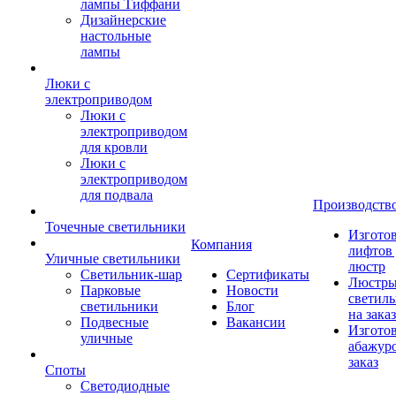
лампы Тиффани
Дизайнерские
настольные
лампы
Люки с
электроприводом
Люки с
электроприводом
для кровли
Люки с
электроприводом
для подвала
Производств
Точечные светильники
Изгото
Компания
лифтов 
Уличные светильники
люстр
Светильник-шар
Сертификаты
Люстры
Парковые
Новости
светил
светильники
Блог
на заказ
Подвесные
Вакансии
Изгото
уличные
абажур
заказ
Споты
Светодиодные