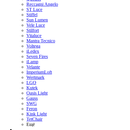
Reccagni Angelo
ST Luce
Stiffel
Sun Lumen
Vele Luce
Stilfort
Vitaluce
Mantra Tecnico
Voltega
iLedex
Seven Fires
iLamp
Velante
ImperiumLoft
Wertmark
LGO
Kutek
Oasis Light
Gauss
SWG
Feron
Kink Light
TetСhair
Ещё