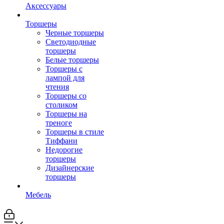
Аксессуары
Торшеры
Черные торшеры
Светодиодные
торшеры
Белые торшеры
Торшеры с
лампой для
чтения
Торшеры со
столиком
Торшеры на
треноге
Торшеры в стиле
Тиффани
Недорогие
торшеры
Дизайнерские
торшеры
Мебель