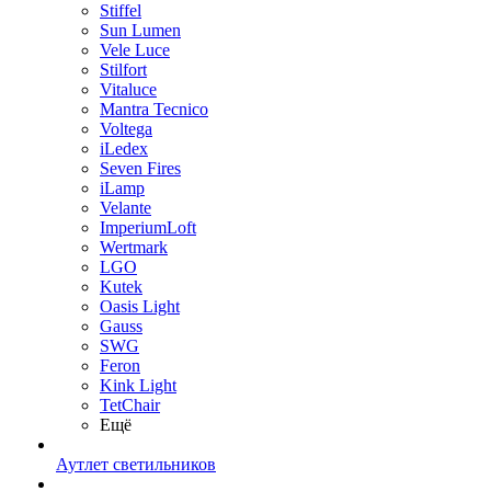
Stiffel
Sun Lumen
Vele Luce
Stilfort
Vitaluce
Mantra Tecnico
Voltega
iLedex
Seven Fires
iLamp
Velante
ImperiumLoft
Wertmark
LGO
Kutek
Oasis Light
Gauss
SWG
Feron
Kink Light
TetСhair
Ещё
Аутлет светильников