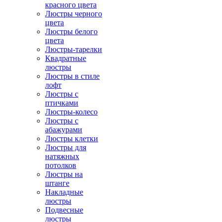
красного цвета
Люстры черного
цвета
Люстры белого
цвета
Люстры-тарелки
Квадратные
люстры
Люстры в стиле
лофт
Люстры с
птичками
Люстры-колесо
Люстры с
абажурами
Люстры клетки
Люстры для
натяжных
потолков
Люстры на
штанге
Накладные
люстры
Подвесные
люстры