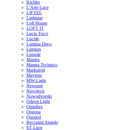
Kichler
L'Arte Luce
LIFTEL
Lightstar
Loft House
LOFT IT
Lucia Tucci
Lucide
Lumina Deco
Lumion
Lussole
Mantra
Mantra Technico
Markslojd
Maytoni
MW-Light
Newport
Novotech
Nowodvorski
Odeon Light
Omnilux
Osgona
Quoizel
Reccagni Angelo
ST Luce