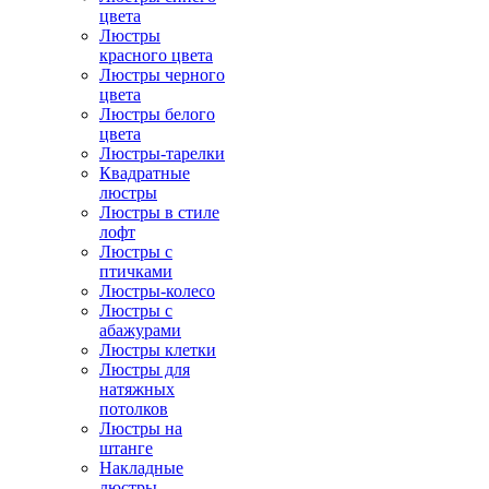
цвета
Люстры
красного цвета
Люстры черного
цвета
Люстры белого
цвета
Люстры-тарелки
Квадратные
люстры
Люстры в стиле
лофт
Люстры с
птичками
Люстры-колесо
Люстры с
абажурами
Люстры клетки
Люстры для
натяжных
потолков
Люстры на
штанге
Накладные
люстры