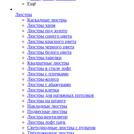
Ещё
Люстры
Каскадные люстры
Люстры хром
Люстры под золото
Люстры синего цвета
Люстры красного цвета
Люстры черного цвета
Люстры белого цвета
Люстры-тарелки
Квадратные люстры
Люстры в стиле лофт
Люстры с птичками
Люстры-колесо
Люстры с абажурами
Люстры клетки
Люстры для натяжных потолков
Люстры на штанге
Накладные люстры
Подвесные люстры
Люстра-вентилятор
Люстры лофт паук
Светодиодные люстры с пультом
Трёхрожковые люстры