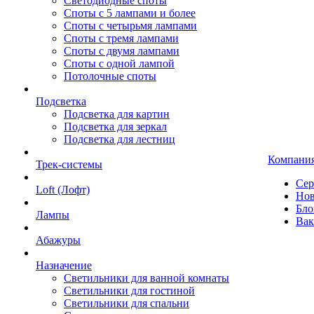
Светодиодные споты
Споты с 5 лампами и более
Споты с четырьмя лампами
Споты с тремя лампами
Споты с двумя лампами
Споты с одной лампой
Потолочные споты
Подсветка
Подсветка для картин
Подсветка для зеркал
Подсветка для лестниц
Компани
Трек-системы
Сер
Loft (Лофт)
Нов
Бло
Лампы
Вак
Абажуры
Назначение
Светильники для ванной комнаты
Светильники для гостиной
Светильники для спальни