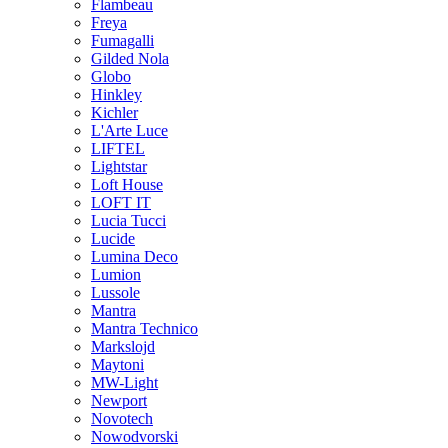
Flambeau
Freya
Fumagalli
Gilded Nola
Globo
Hinkley
Kichler
L'Arte Luce
LIFTEL
Lightstar
Loft House
LOFT IT
Lucia Tucci
Lucide
Lumina Deco
Lumion
Lussole
Mantra
Mantra Technico
Markslojd
Maytoni
MW-Light
Newport
Novotech
Nowodvorski