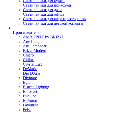
Светильники для кухни
Светильники для прихожей
Светильники для дачи
Светильники для офиса
Светильники для кафе и ресторанов
Светильники для детской комнаты
Производитель
AMBIENTE by BRIZZI
Arte Lamp
Arti Lampadari
Brizzi Modern
Chiaro
Citilux
Crystal Lux
DeMarkt
Dio DArte
Divinare
Eglo
Elstead Lighting
Eurosvet
Evoluce
F-Promo
Favourite
Feiss