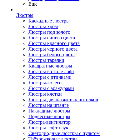
Ещё
Люстры
Каскадные люстры
Люстры хром
Люстры под золото
Люстры синего цвета
Люстры красного цвета
Люстры черного цвета
Люстры белого цвета
Люстры-тарелки
Квадратные люстры
Люстры в стиле лофт
Люстры с птичками
Люстры-колесо
Люстры с абажурами
Люстры клетки
Люстры для натяжных потолков
Люстры на штанге
Накладные люстры
Подвесные люстры
Люстра-вентилятор
Люстры лофт паук
Светодиодные люстры с пультом
Трёхрожковые люстры