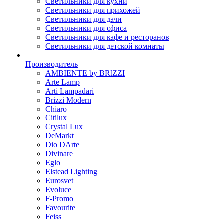
Светильники для кухни
Светильники для прихожей
Светильники для дачи
Светильники для офиса
Светильники для кафе и ресторанов
Светильники для детской комнаты
Производитель
AMBIENTE by BRIZZI
Arte Lamp
Arti Lampadari
Brizzi Modern
Chiaro
Citilux
Crystal Lux
DeMarkt
Dio DArte
Divinare
Eglo
Elstead Lighting
Eurosvet
Evoluce
F-Promo
Favourite
Feiss