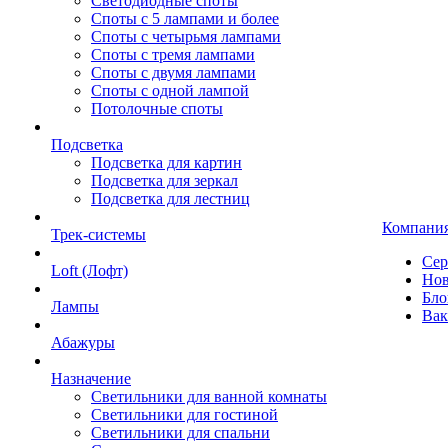
Светодиодные споты
Споты с 5 лампами и более
Споты с четырьмя лампами
Споты с тремя лампами
Споты с двумя лампами
Споты с одной лампой
Потолочные споты
Подсветка
Подсветка для картин
Подсветка для зеркал
Подсветка для лестниц
Компани
Трек-системы
Сер
Loft (Лофт)
Нов
Бло
Лампы
Вак
Абажуры
Назначение
Светильники для ванной комнаты
Светильники для гостиной
Светильники для спальни