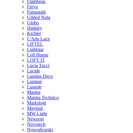
Flambeau
Freya
Fumagalli
Gilded Nola
Globo
Hinkley
Kichler
L'Arte Luce
LIFTEL
Lightstar
Loft House
LOFT IT
Lucia Tucci
Lucide
Lumina Deco
Lumion
Lussole
Mantra
Mantra Technico
Markslojd
Maytoni
MW-Light
Newport
Novotech
Nowodvorski