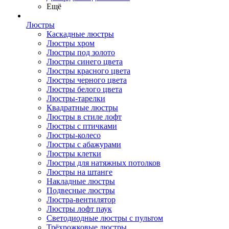
Ещё
Люстры
Каскадные люстры
Люстры хром
Люстры под золото
Люстры синего цвета
Люстры красного цвета
Люстры черного цвета
Люстры белого цвета
Люстры-тарелки
Квадратные люстры
Люстры в стиле лофт
Люстры с птичками
Люстры-колесо
Люстры с абажурами
Люстры клетки
Люстры для натяжных потолков
Люстры на штанге
Накладные люстры
Подвесные люстры
Люстра-вентилятор
Люстры лофт паук
Светодиодные люстры с пультом
Трёхрожковые люстры