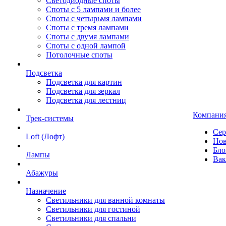
Светодиодные споты
Споты с 5 лампами и более
Споты с четырьмя лампами
Споты с тремя лампами
Споты с двумя лампами
Споты с одной лампой
Потолочные споты
Подсветка
Подсветка для картин
Подсветка для зеркал
Подсветка для лестниц
Компани
Трек-системы
Сер
Loft (Лофт)
Нов
Бло
Лампы
Вак
Абажуры
Назначение
Светильники для ванной комнаты
Светильники для гостиной
Светильники для спальни