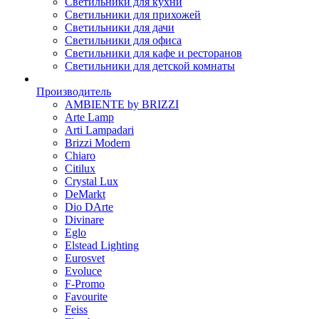
Светильники для кухни
Светильники для прихожей
Светильники для дачи
Светильники для офиса
Светильники для кафе и ресторанов
Светильники для детской комнаты
Производитель
AMBIENTE by BRIZZI
Arte Lamp
Arti Lampadari
Brizzi Modern
Chiaro
Citilux
Crystal Lux
DeMarkt
Dio DArte
Divinare
Eglo
Elstead Lighting
Eurosvet
Evoluce
F-Promo
Favourite
Feiss