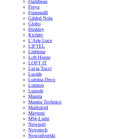
Flambeau
Freya
Fumagalli
Gilded Nola
Globo
Hinkley
Kichler
L'Arte Luce
LIFTEL
Lightstar
Loft House
LOFT IT
Lucia Tucci
Lucide
Lumina Deco
Lumion
Lussole
Mantra
Mantra Technico
Markslojd
Maytoni
MW-Light
Newport
Novotech
Nowodvorski