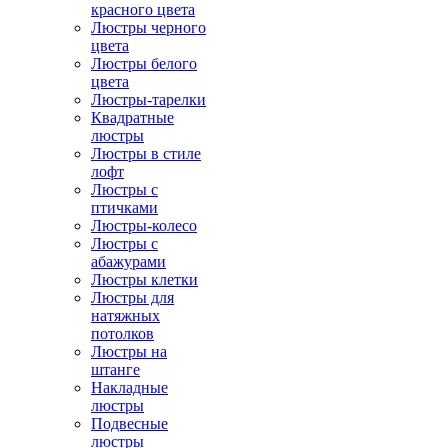
красного цвета
Люстры черного
цвета
Люстры белого
цвета
Люстры-тарелки
Квадратные
люстры
Люстры в стиле
лофт
Люстры с
птичками
Люстры-колесо
Люстры с
абажурами
Люстры клетки
Люстры для
натяжных
потолков
Люстры на
штанге
Накладные
люстры
Подвесные
люстры