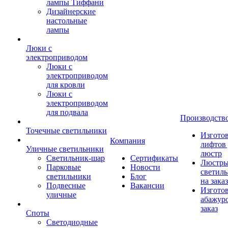
лампы Тиффани
Дизайнерские
настольные
лампы
Люки с
электроприводом
Люки с
электроприводом
для кровли
Люки с
электроприводом
для подвала
Производств
Точечные светильники
Изгото
Компания
лифтов 
Уличные светильники
люстр
Светильник-шар
Сертификаты
Люстры
Парковые
Новости
светил
светильники
Блог
на заказ
Подвесные
Вакансии
Изгото
уличные
абажур
заказ
Споты
Светодиодные