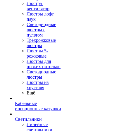
Люстра-
вентилятор
Люстры лофт
паук
Светодиодные
люстры с
пультом
Трёхрожковые
люстры
Люстры 5-
рожковые
Люстры для
низких потолков
Cветодиодные
люстры
Люстры из
хрусталя
Ещё
Кабельные
инерционные катушки
Светильники
Линейные
светильники