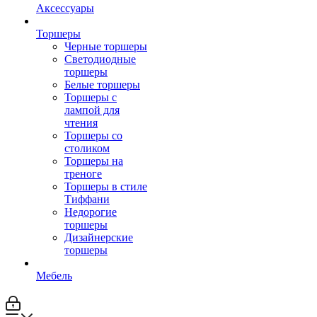
Аксессуары
Торшеры
Черные торшеры
Светодиодные
торшеры
Белые торшеры
Торшеры с
лампой для
чтения
Торшеры со
столиком
Торшеры на
треноге
Торшеры в стиле
Тиффани
Недорогие
торшеры
Дизайнерские
торшеры
Мебель