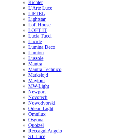
Kichler
L'Arte Luce
LIFTEL
Lightstar
Loft House
LOFT IT
Lucia Tucci
Lucide
Lumina Deco
Lumion
Lussole
Mantra
Mantra Technico
Markslojd
Maytoni
MW-Light
Newport
Novotech
Nowodvorski
Odeon Light
Omnilux
Osgona
Quoizel
Reccagni Angelo
ST Luce