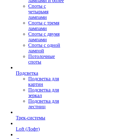
лампами и более
Споты с
четырьмя
лампами
Споты с тремя
лампами
Споты с двумя
лампами
Споты с одной
лампой
Потолочные
споты
Подсветка
Подсветка для
картин
Подсветка для
зеркал
Подсветка для
лестниц
Трек-системы
Loft (Лофт)