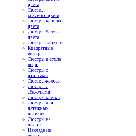
цвета
Люстры
красного цвета
Люстры черного
цвета
Люстры белого
цвета
Люстры-тарелки
Квадратные
люстры
Люстры в стиле
лофт
Люстры с
птичками
Люстры-колесо
Люстры с
абажурами
Люстры клетки
Люстры для
натяжных
потолков
Люстры на
штанге
Накладные
люстры