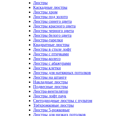
Люстры
Каскадные люстры
Люстры хром
Люстры под золото
Люстры синего цвета
Люстры красного цвета
Люстры черного цвета
Люстры белого цвета
Люстры-тарелки
Квадратные люстры
Люстры в стиле лофт
Люстры с птичками
Люстры-колесо
Люстры с абажурами
Люстры клетки
Люстры для натяжных потолков
Люстры на штанге
Накладные люстры
Подвесные люстры
Люстра-вентилятор
Люстры лофт паук
Светодиодные люстры с пультом
Трёхрожковые люстры
Люстры 5-рожковые
Люстры для низких потолков