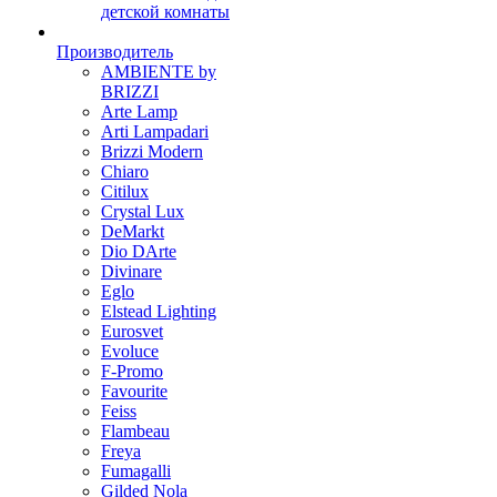
детской комнаты
Производитель
AMBIENTE by
BRIZZI
Arte Lamp
Arti Lampadari
Brizzi Modern
Chiaro
Citilux
Crystal Lux
DeMarkt
Dio DArte
Divinare
Eglo
Elstead Lighting
Eurosvet
Evoluce
F-Promo
Favourite
Feiss
Flambeau
Freya
Fumagalli
Gilded Nola