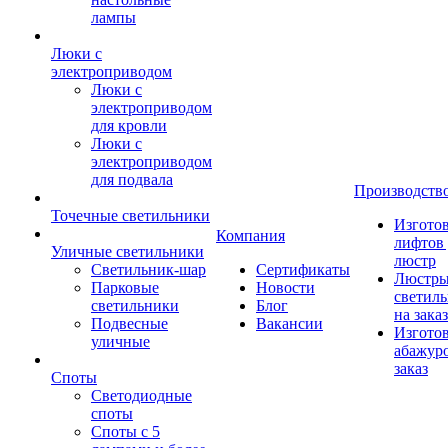
лампы
Люки с
электроприводом
Люки с
электроприводом
для кровли
Люки с
электроприводом
для подвала
Производств
Точечные светильники
Изгото
Компания
лифтов 
Уличные светильники
люстр
Светильник-шар
Сертификаты
Люстры
Парковые
Новости
светил
светильники
Блог
на заказ
Подвесные
Вакансии
Изгото
уличные
абажур
заказ
Споты
Светодиодные
споты
Споты с 5