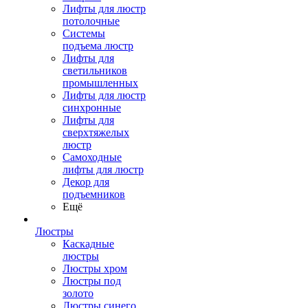
Лифты для люстр
потолочные
Системы
подъема люстр
Лифты для
светильников
промышленных
Лифты для люстр
синхронные
Лифты для
сверхтяжелых
люстр
Самоходные
лифты для люстр
Декор для
подъемников
Ещё
Люстры
Каскадные
люстры
Люстры хром
Люстры под
золото
Люстры синего