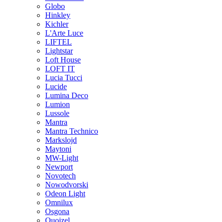
Globo
Hinkley
Kichler
L'Arte Luce
LIFTEL
Lightstar
Loft House
LOFT IT
Lucia Tucci
Lucide
Lumina Deco
Lumion
Lussole
Mantra
Mantra Technico
Markslojd
Maytoni
MW-Light
Newport
Novotech
Nowodvorski
Odeon Light
Omnilux
Osgona
Quoizel