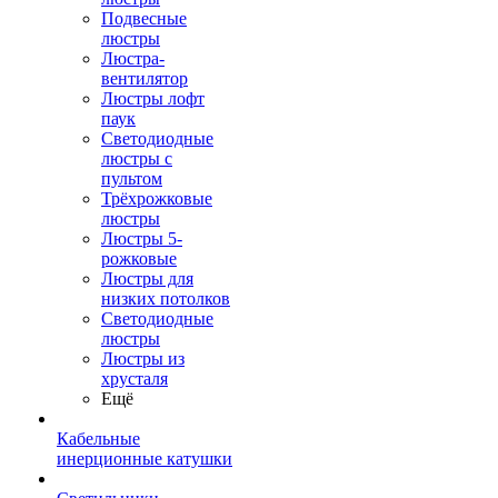
Подвесные
люстры
Люстра-
вентилятор
Люстры лофт
паук
Светодиодные
люстры с
пультом
Трёхрожковые
люстры
Люстры 5-
рожковые
Люстры для
низких потолков
Cветодиодные
люстры
Люстры из
хрусталя
Ещё
Кабельные
инерционные катушки