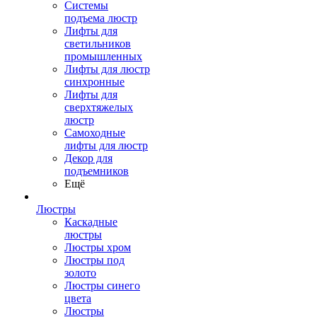
Системы
подъема люстр
Лифты для
светильников
промышленных
Лифты для люстр
синхронные
Лифты для
сверхтяжелых
люстр
Самоходные
лифты для люстр
Декор для
подъемников
Ещё
Люстры
Каскадные
люстры
Люстры хром
Люстры под
золото
Люстры синего
цвета
Люстры