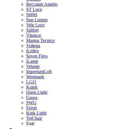
Reccagni Angelo
ST Luce
Stiffel
Sun Lumen
Vele Luce
Stilfort
Vitaluce
Mantra Tecnico
Voltega
iLedex
Seven Fires
iLamp
Velante
ImperiumLoft
Wertmark
LGO
Kutek
Oasis Light
Gauss
SWG
Feron
Kink Light
TetСhair
Ещё