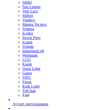
Stiffel
Sun Lumen
Vele Luce
Stilfort
Vitaluce
Mantra Tecnico
Voltega
iLedex
Seven Fires
iLamp
Velante
ImperiumLoft
Wertmark
LGO
Kutek
Oasis Light
Gauss
SWG
Feron
Kink Light
TetСhair
Ещё
Аутлет светильников