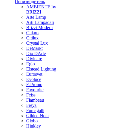
Производитель
AMBIENTE by
BRIZZI
Arte Lamp
Arti Lampadari
Brizzi Modern
Chiaro
Citilux
Crystal Lux
DeMarkt
Dio DArte
Divinare
Eglo
Elstead Lighting
Eurosvet
Evoluce
F-Promo
Favourite
Feiss
Flambeau
Freya
Fumagalli
Gilded Nola
Globo
Hinkley