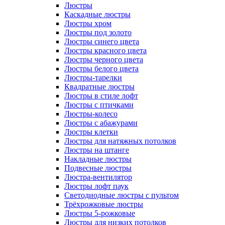
Люстры
Каскадные люстры
Люстры хром
Люстры под золото
Люстры синего цвета
Люстры красного цвета
Люстры черного цвета
Люстры белого цвета
Люстры-тарелки
Квадратные люстры
Люстры в стиле лофт
Люстры с птичками
Люстры-колесо
Люстры с абажурами
Люстры клетки
Люстры для натяжных потолков
Люстры на штанге
Накладные люстры
Подвесные люстры
Люстра-вентилятор
Люстры лофт паук
Светодиодные люстры с пультом
Трёхрожковые люстры
Люстры 5-рожковые
Люстры для низких потолков