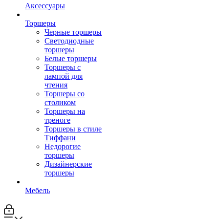
Аксессуары
Торшеры
Черные торшеры
Светодиодные
торшеры
Белые торшеры
Торшеры с
лампой для
чтения
Торшеры со
столиком
Торшеры на
треноге
Торшеры в стиле
Тиффани
Недорогие
торшеры
Дизайнерские
торшеры
Мебель