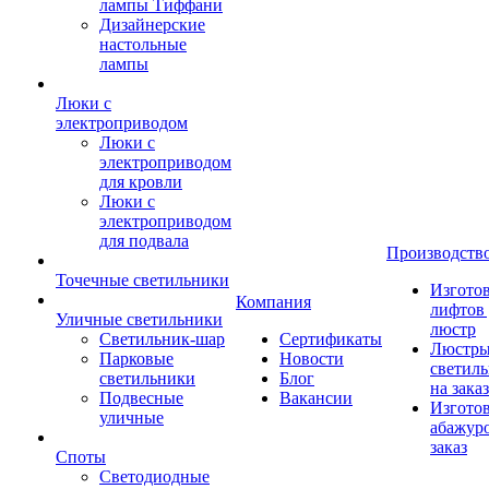
лампы Тиффани
Дизайнерские
настольные
лампы
Люки с
электроприводом
Люки с
электроприводом
для кровли
Люки с
электроприводом
для подвала
Производств
Точечные светильники
Изгото
Компания
лифтов 
Уличные светильники
люстр
Светильник-шар
Сертификаты
Люстры
Парковые
Новости
светил
светильники
Блог
на заказ
Подвесные
Вакансии
Изгото
уличные
абажур
заказ
Споты
Светодиодные