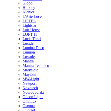
Globo
Hinkley
Kichler
L'Arte Luce
LIFTEL
Lightstar
Loft House
LOFT IT
Lucia Tucci
Lucide
Lumina Deco
Lumion
Lussole
Mantra
Mantra Technico
Markslojd
Maytoni
MW-Light
Newport
Novotech
Nowodvorski
Odeon Light
Omnilux
Osgona
Quoizel