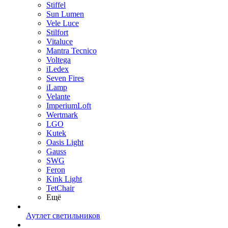
Stiffel
Sun Lumen
Vele Luce
Stilfort
Vitaluce
Mantra Tecnico
Voltega
iLedex
Seven Fires
iLamp
Velante
ImperiumLoft
Wertmark
LGO
Kutek
Oasis Light
Gauss
SWG
Feron
Kink Light
TetСhair
Ещё
Аутлет светильников