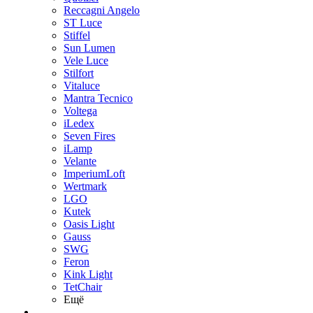
Reccagni Angelo
ST Luce
Stiffel
Sun Lumen
Vele Luce
Stilfort
Vitaluce
Mantra Tecnico
Voltega
iLedex
Seven Fires
iLamp
Velante
ImperiumLoft
Wertmark
LGO
Kutek
Oasis Light
Gauss
SWG
Feron
Kink Light
TetСhair
Ещё