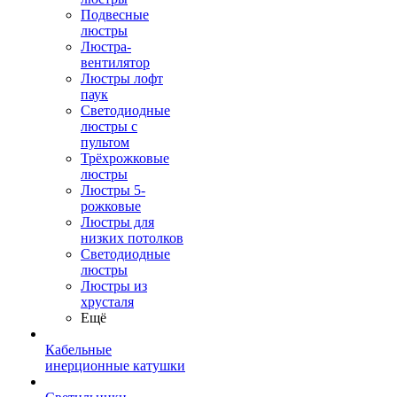
Подвесные
люстры
Люстра-
вентилятор
Люстры лофт
паук
Светодиодные
люстры с
пультом
Трёхрожковые
люстры
Люстры 5-
рожковые
Люстры для
низких потолков
Cветодиодные
люстры
Люстры из
хрусталя
Ещё
Кабельные
инерционные катушки