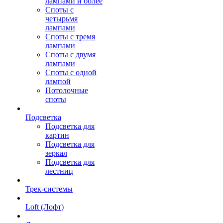
лампами и более
Споты с
четырьмя
лампами
Споты с тремя
лампами
Споты с двумя
лампами
Споты с одной
лампой
Потолочные
споты
Подсветка
Подсветка для
картин
Подсветка для
зеркал
Подсветка для
лестниц
Трек-системы
Loft (Лофт)