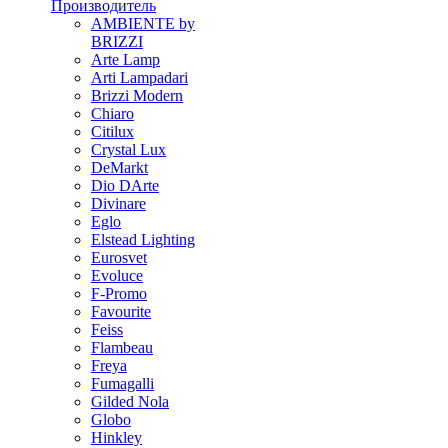
Производитель
AMBIENTE by
BRIZZI
Arte Lamp
Arti Lampadari
Brizzi Modern
Chiaro
Citilux
Crystal Lux
DeMarkt
Dio DArte
Divinare
Eglo
Elstead Lighting
Eurosvet
Evoluce
F-Promo
Favourite
Feiss
Flambeau
Freya
Fumagalli
Gilded Nola
Globo
Hinkley