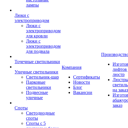
лампы
Люки с
электроприводом
Люки с
электроприводом
для кровли
Люки с
электроприводом
для подвала
Производств
Точечные светильники
Изгото
Компания
лифтов 
Уличные светильники
люстр
Светильник-шар
Сертификаты
Люстры
Парковые
Новости
светил
светильники
Блог
на заказ
Подвесные
Вакансии
Изгото
уличные
абажур
заказ
Споты
Светодиодные
споты
Споты с 5