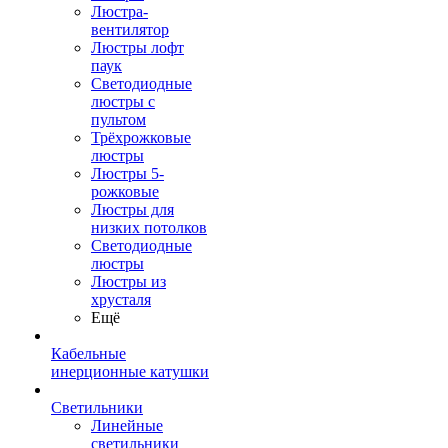
Люстра-
вентилятор
Люстры лофт
паук
Светодиодные
люстры с
пультом
Трёхрожковые
люстры
Люстры 5-
рожковые
Люстры для
низких потолков
Cветодиодные
люстры
Люстры из
хрусталя
Ещё
Кабельные
инерционные катушки
Светильники
Линейные
светильники