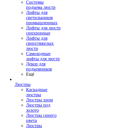
Системы
подъема люстр
Лифты для
светильников
промышленных
Лифты для люстр
синхронные
Лифты для
сверхтяжелых
люстр
Самоходные
лифты для люстр
Декор для
подъемников
Ещё
Люстры
Каскадные
люстры
Люстры хром
Люстры под
золото
Люстры синего
цвета
Люстры