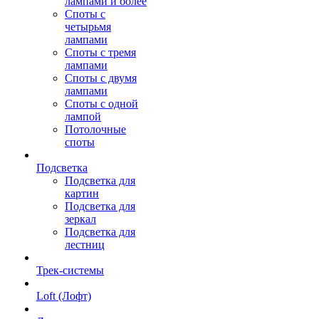
лампами и более
Споты с
четырьмя
лампами
Споты с тремя
лампами
Споты с двумя
лампами
Споты с одной
лампой
Потолочные
споты
Подсветка
Подсветка для
картин
Подсветка для
зеркал
Подсветка для
лестниц
Трек-системы
Loft (Лофт)