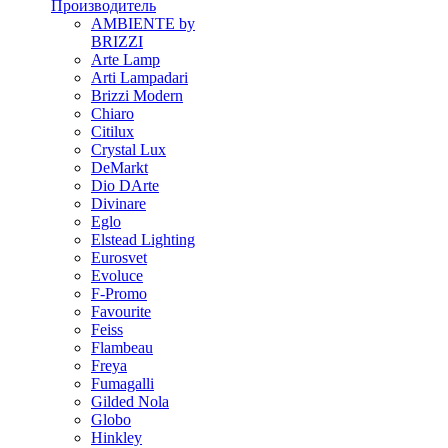
Производитель
AMBIENTE by
BRIZZI
Arte Lamp
Arti Lampadari
Brizzi Modern
Chiaro
Citilux
Crystal Lux
DeMarkt
Dio DArte
Divinare
Eglo
Elstead Lighting
Eurosvet
Evoluce
F-Promo
Favourite
Feiss
Flambeau
Freya
Fumagalli
Gilded Nola
Globo
Hinkley