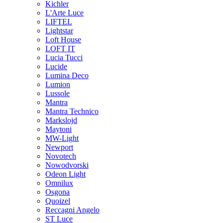
Kichler
L'Arte Luce
LIFTEL
Lightstar
Loft House
LOFT IT
Lucia Tucci
Lucide
Lumina Deco
Lumion
Lussole
Mantra
Mantra Technico
Markslojd
Maytoni
MW-Light
Newport
Novotech
Nowodvorski
Odeon Light
Omnilux
Osgona
Quoizel
Reccagni Angelo
ST Luce