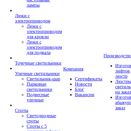
лампы
Люки с
электроприводом
Люки с
электроприводом
для кровли
Люки с
электроприводом
для подвала
Производств
Точечные светильники
Изгото
Компания
лифтов 
Уличные светильники
люстр
Светильник-шар
Сертификаты
Люстры
Парковые
Новости
светил
светильники
Блог
на заказ
Подвесные
Вакансии
Изгото
уличные
абажур
заказ
Споты
Светодиодные
споты
Споты с 5