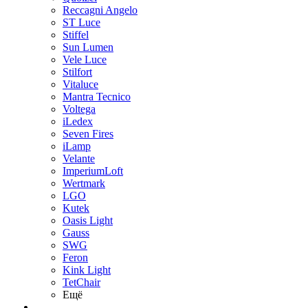
Reccagni Angelo
ST Luce
Stiffel
Sun Lumen
Vele Luce
Stilfort
Vitaluce
Mantra Tecnico
Voltega
iLedex
Seven Fires
iLamp
Velante
ImperiumLoft
Wertmark
LGO
Kutek
Oasis Light
Gauss
SWG
Feron
Kink Light
TetСhair
Ещё