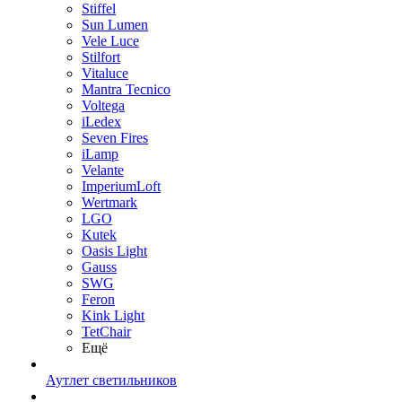
Stiffel
Sun Lumen
Vele Luce
Stilfort
Vitaluce
Mantra Tecnico
Voltega
iLedex
Seven Fires
iLamp
Velante
ImperiumLoft
Wertmark
LGO
Kutek
Oasis Light
Gauss
SWG
Feron
Kink Light
TetСhair
Ещё
Аутлет светильников