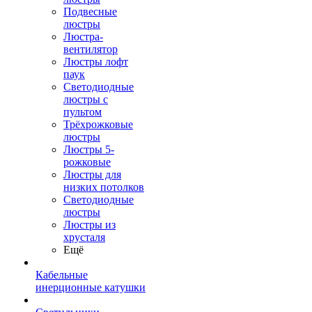
Подвесные
люстры
Люстра-
вентилятор
Люстры лофт
паук
Светодиодные
люстры с
пультом
Трёхрожковые
люстры
Люстры 5-
рожковые
Люстры для
низких потолков
Cветодиодные
люстры
Люстры из
хрусталя
Ещё
Кабельные
инерционные катушки