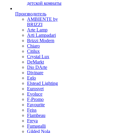
детской комнаты
Производитель
AMBIENTE by
BRIZZI
Arte Lamp
Arti Lampadari
Brizzi Modern
Chiaro
Citilux
Crystal Lux
DeMarkt
Dio DArte
Divinare
Eglo
Elstead Lighting
Eurosvet
Evoluce
F-Promo
Favourite
Feiss
Flambeau
Freya
Fumagalli
Gilded Nola