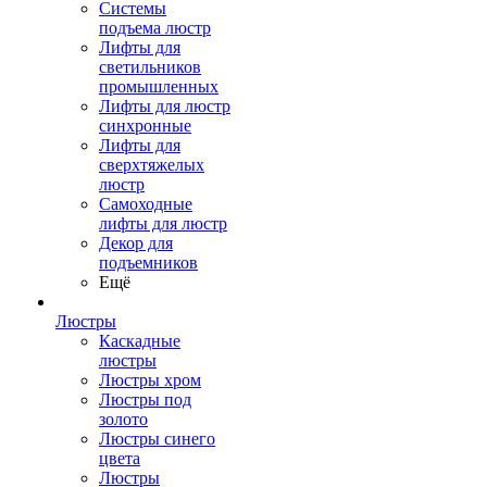
Системы
подъема люстр
Лифты для
светильников
промышленных
Лифты для люстр
синхронные
Лифты для
сверхтяжелых
люстр
Самоходные
лифты для люстр
Декор для
подъемников
Ещё
Люстры
Каскадные
люстры
Люстры хром
Люстры под
золото
Люстры синего
цвета
Люстры