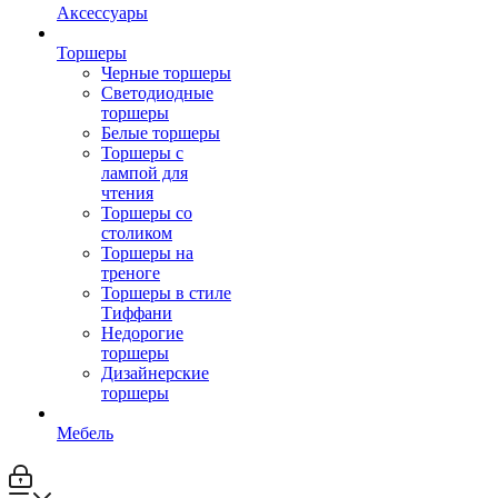
Аксессуары
Торшеры
Черные торшеры
Светодиодные
торшеры
Белые торшеры
Торшеры с
лампой для
чтения
Торшеры со
столиком
Торшеры на
треноге
Торшеры в стиле
Тиффани
Недорогие
торшеры
Дизайнерские
торшеры
Мебель