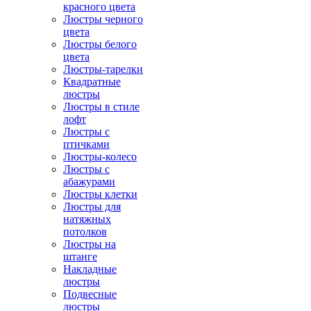
красного цвета
Люстры черного
цвета
Люстры белого
цвета
Люстры-тарелки
Квадратные
люстры
Люстры в стиле
лофт
Люстры с
птичками
Люстры-колесо
Люстры с
абажурами
Люстры клетки
Люстры для
натяжных
потолков
Люстры на
штанге
Накладные
люстры
Подвесные
люстры