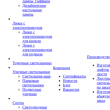
лампы Тиффани
Дизайнерские
настольные
лампы
Люки с
электроприводом
Люки с
электроприводом
для кровли
Люки с
электроприводом
для подвала
Производств
Точечные светильники
Изгото
Компания
лифтов 
Уличные светильники
люстр
Светильник-шар
Сертификаты
Люстры
Парковые
Новости
светил
светильники
Блог
на заказ
Подвесные
Вакансии
Изгото
уличные
абажур
заказ
Споты
Светодиодные