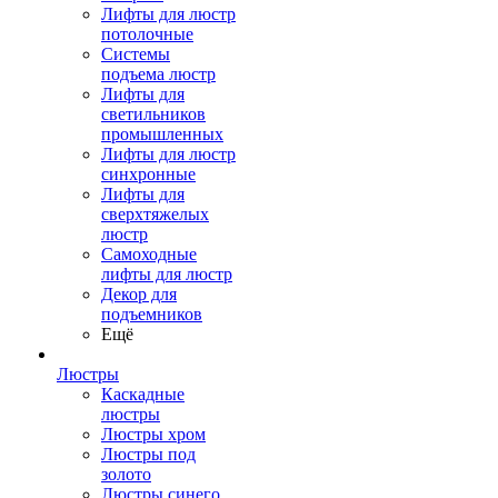
Лифты для люстр
потолочные
Системы
подъема люстр
Лифты для
светильников
промышленных
Лифты для люстр
синхронные
Лифты для
сверхтяжелых
люстр
Самоходные
лифты для люстр
Декор для
подъемников
Ещё
Люстры
Каскадные
люстры
Люстры хром
Люстры под
золото
Люстры синего