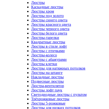
Люстры
Каскадные люстры
Люстры хром
Люстры под золото
Люстры синего цвета
Люстры красного цвета
Люстры черного цвета
Люстры белого цвета
Люстры-тарелки
Квадратные люстры
Люстры в стиле лофт
Люстры с птичками
Люстры-колесо
Люстры с абажурами
Люстры клетки
Люстры для натяжных потолков
Люстры на штанге
Накладные люстры
Подвесные люстры
Люстра-вентилятор
Люстры лофт паук
Светодиодные люстры с пультом
Трёхрожковые люстры
Люстры 5-рожковые
Люстры для низких потолков