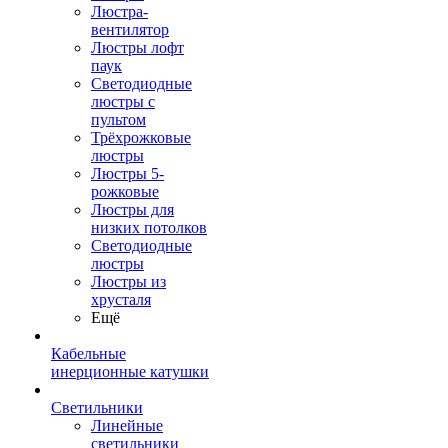
Люстра-
вентилятор
Люстры лофт
паук
Светодиодные
люстры с
пультом
Трёхрожковые
люстры
Люстры 5-
рожковые
Люстры для
низких потолков
Cветодиодные
люстры
Люстры из
хрусталя
Ещё
Кабельные
инерционные катушки
Светильники
Линейные
светильники