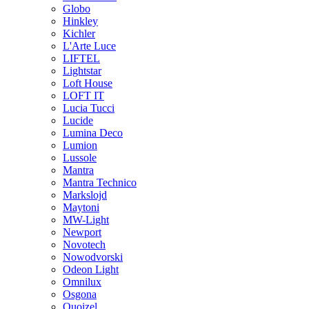
Globo
Hinkley
Kichler
L'Arte Luce
LIFTEL
Lightstar
Loft House
LOFT IT
Lucia Tucci
Lucide
Lumina Deco
Lumion
Lussole
Mantra
Mantra Technico
Markslojd
Maytoni
MW-Light
Newport
Novotech
Nowodvorski
Odeon Light
Omnilux
Osgona
Quoizel