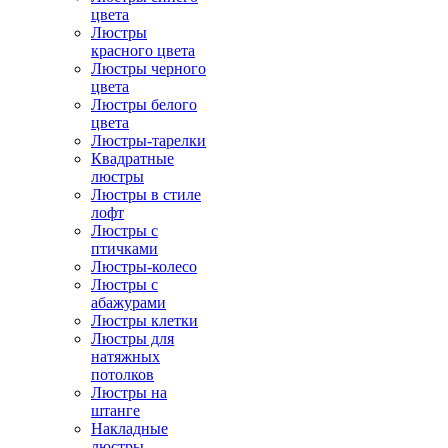
цвета
Люстры
красного цвета
Люстры черного
цвета
Люстры белого
цвета
Люстры-тарелки
Квадратные
люстры
Люстры в стиле
лофт
Люстры с
птичками
Люстры-колесо
Люстры с
абажурами
Люстры клетки
Люстры для
натяжных
потолков
Люстры на
штанге
Накладные
люстры